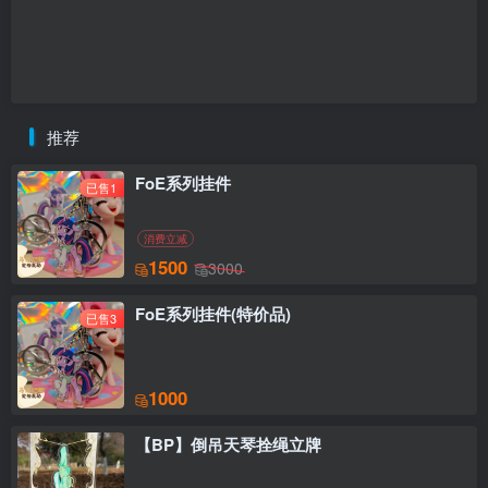
推荐
FoE系列挂件
已售1
消费立减
1500
3000
FoE系列挂件(特价品)
已售3
1000
【BP】倒吊天琴拴绳立牌