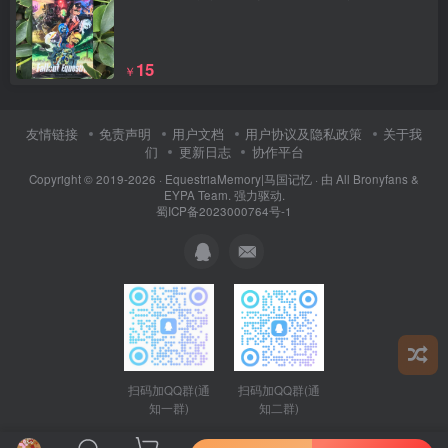
15
￥
友情链接
免责声明
用户文档
用户协议及隐私政策
关于我
们
更新日志
协作平台
Copyright © 2019-2026 ·
EquestriaMemory|马国记忆
· 由
All Bronyfans &
EYPA Team.
强力驱动.
蜀ICP备2023000764号-1
扫码加QQ群(通
扫码加QQ群(通
知二群)
知一群)