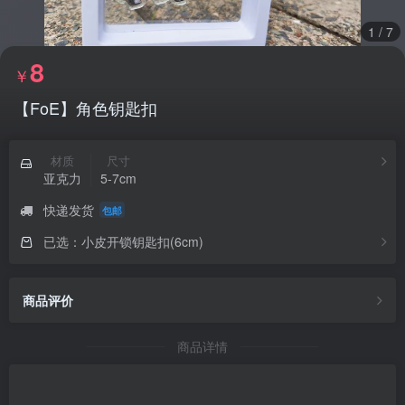
1
/
7
8
￥
【FoE】角色钥匙扣
材质
尺寸
亚克力
5-7cm
快递发货
包邮
已选：小皮开锁钥匙扣(6cm)
商品评价
商品详情