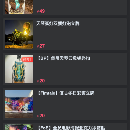
49
￥
天琴孤灯双插灯泡立牌
27
￥
【BP】倒吊天琴云母钥匙扣
已售1
20
￥
【Fimtale】复古冬日彩窗立牌
20
￥
【FoE】全员电影海报亚克力冰箱贴