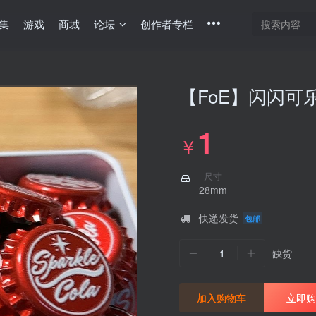
集
游戏
商城
论坛
创作者专栏
【FoE】闪闪可
1
￥
尺寸
28mm
快递发货
包邮
1
缺货
加入购物车
立即购