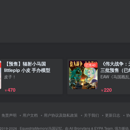
【预售】辐射小马国
《伟大战争：
已售40
littlepip 小皮 手办模型
三批预售（已
皮子！
470
220
￥
￥
免责声明
用户文档
用户协议及隐私政策
关于我们
更新日志
协
 2019-2026 ·
EquestriaMemory|马国记忆
· 由
All Bronyfans & EYPA Team.
强力驱动.