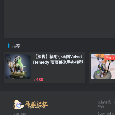
推荐
【预售】辐射小马国Velvet
已售16
Remedy 薇薇莱米手办模型
480
￥
友情链接
平台
Copyright ©
关于项目