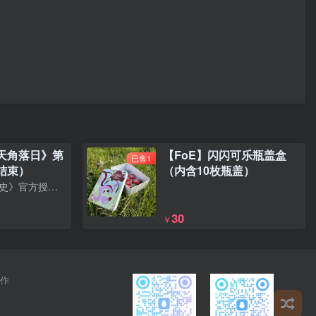
天角落日》第
【FoE】闪闪可乐瓶盖盒
已售1
结束）
（内含10枚瓶盖）
EAW《马国戡乱史》官方授权桌游《伟大战争：天角落日》预售已于2026.8.1结束，想要更多了解的请加官群：854568212
30
￥
作