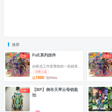
推荐
FoE系列挂件
已售1
已售3
由夜流工作室赞助的一批精美小挂件
消费立减
1500
3000
【BP】倒吊天琴云母钥匙
已售1
扣
20