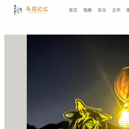
首页
视频
音乐
文学
首页
马记商城
饰品/挂件
亚克力挂件/立牌
天琴孤灯双插灯