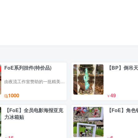
FoE系列挂件(特价品)
【BP】倒吊
由夜流工作室赞助的一批精美小挂件(展示品，有一定磨损)
1000
49
￥
【FoE】全员电影海报亚克
【FoE】角色
力冰箱贴
15
6