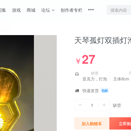
图集
游戏
商城
论坛
创作者专栏
泡立牌
天琴孤灯双插灯
27
￥
材质
亚克力，灯泡
主体8cm
快递发货
包邮
1
缺货
加入购物车
立即购