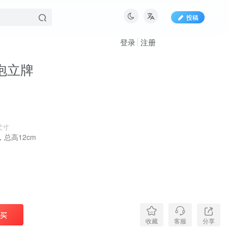
投稿
登录
注册
泡立牌
尺寸
，总高12cm
买
分享
收藏
客服