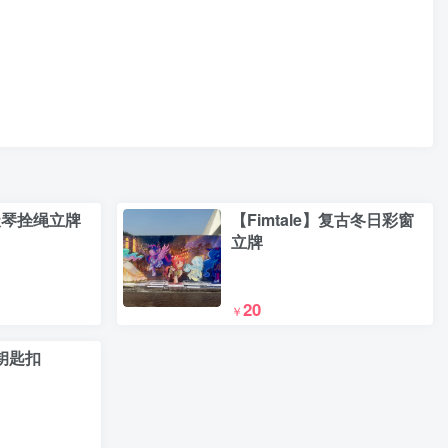
天琴拴绳立牌
【Fimtale】复古冬日彩窗
立牌
20
￥
钥匙扣