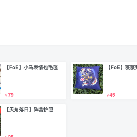
【FoE】小马表情包毛毯
【FoE】薇
79
45
￥
￥
【天角落日】阵营护照
25