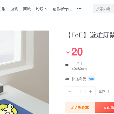
图集
游戏
商城
论坛
创作者专栏
【FoE】避难厩
20
￥
尺寸
40×80cm
快递发货
包邮
1
库存: 4
加入购物车
立即购