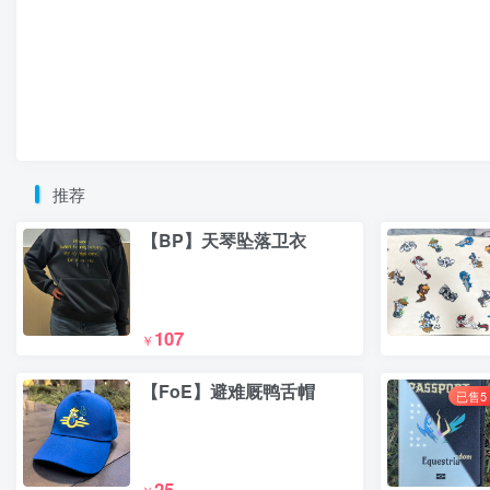
推荐
【BP】天琴坠落卫衣
107
￥
【FoE】避难厩鸭舌帽
已售5
25