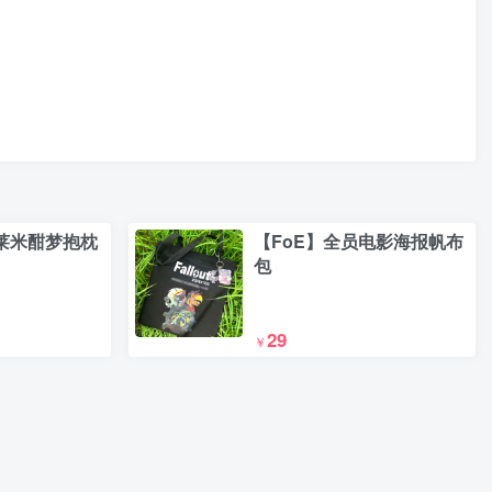
薇莱米酣梦抱枕
【FoE】全员电影海报帆布
包
29
￥