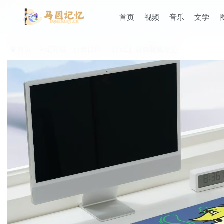
首页
视频
音乐
文学
首页
马记商城
服装日用
【FoE】避难厩鼠标垫