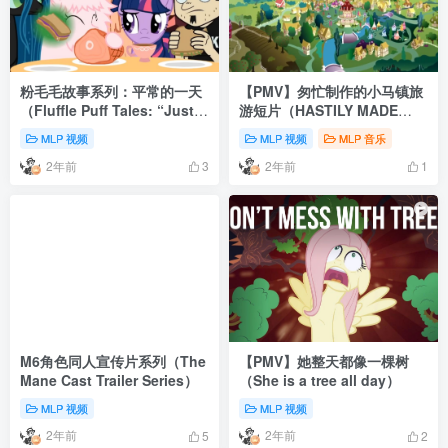
粉毛毛故事系列：平常的一天
【PMV】匆忙制作的小马镇旅
（Fluffle Puff Tales: “Just
游短片（HASTILY MADE
Another Day”）
PONYVILLE TOURISM
MLP 视频
MLP 视频
MLP 音乐
VIDEO）
2年前
2年前
3
1
M6角色同人宣传片系列（The
【PMV】她整天都像一棵树
Mane Cast Trailer Series）
（She is a tree all day）
MLP 视频
MLP 视频
2年前
2年前
5
2