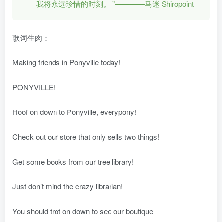
我将永远珍惜的时刻。 ”————马迷 Shiropoint
歌词生肉：
Making friends in Ponyville today!
PONYVILLE!
Hoof on down to Ponyville, everypony!
Check out our store that only sells two things!
Get some books from our tree library!
Just don’t mind the crazy librarian!
You should trot on down to see our boutique