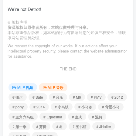
We’re not Detrot!
©
版权声明
资源版权归原作者所有，本站仅做整理与分享。
本站尊重作品版权，如本站的行为有影响到您的知识产权安全，请联
系网站管理员处理。
We respect the copyright of our works. If our actions affect your
intellectual property security, please contact the website administrator
for assistance.
THE END
MLP 视频
MLP 音乐
# 搬运
# Safe
# 音乐
# M6
# PMV
# 2012
# pony
# 2014
# 小马镇
# 小马谷
# 背景小马
# 主角六马组
# Equestria
# 生肉
# 混剪
# 第一季
# 剪辑
# 树
# 图书馆
# JHaller