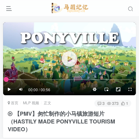
滚动
顶部
底部
防止弹幕重叠
同步视频速度
100%
3/4
1/4
半屏
3/4
满屏
滚动
顶部
底部
25px
适中
00:00 / 00:56
极慢
适中
极快
首页
MLP 视频
正文
发送
3
373
1
【PMV】匆忙制作的小马镇旅游短片
（HASTILY MADE PONYVILLE TOURISM
VIDEO）