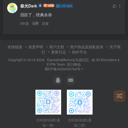
极光Dark
1
UID:625
泪目了，经典永存
3年前
回复
山西
友情链接
免责声明
用户文档
用户协议及隐私政策
关于我
们
更新日志
协作平台
Copyright © 2019-2026 ·
EquestriaMemory|马国记忆
· 由
All Bronyfans &
EYPA Team.
强力驱动.
蜀ICP备2023000764号-1
扫码加QQ群(通
扫码加QQ群(通
知二群)
知一群)