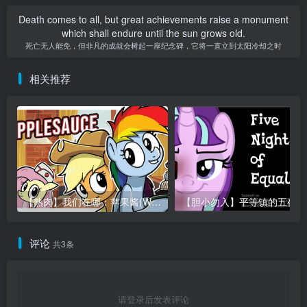
Death comes to all, but great achievements raise a monument
which shall endure until the sun grows old.
死亡无人能免，但非凡的成就会树起一座纪念碑，它将一直立到太阳冷却之时
相关推荐
【熟肉】我们在哪：苹果酱(Where Are We: Applesauce)
【
评论
共3条
请登录后发表评论