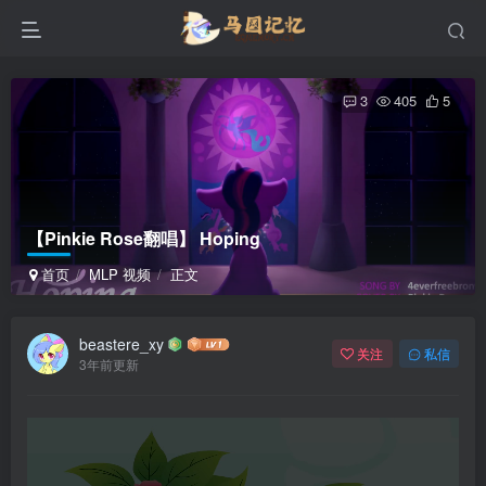
3
405
5
【Pinkie Rose翻唱】 Hoping
首页
MLP 视频
正文
beastere_xy
关注
私信
3年前更新