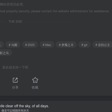
系网站管理员处理。
ctual property security, please contact the website administrator for assistance.
THE END
忆
# 马圈
# 2022
# Mac
# 梦魇之月
# g4
# 音韵公主
暗影之马
喜欢就支持一下吧
分享
收藏
e clear off the sky, of all days.
微笑可以晴朗所有的天