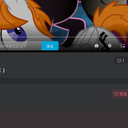
3/4
半屏
3/4
满屏
顶部
底部
25px
适中
适中
极快
发送
1
 ）
关注