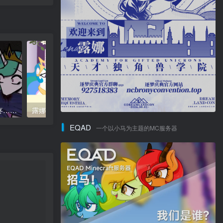
【动画/微血腥】塞拉…很疼…(Tia… that hurt…)
露娜的点心(Luna’s Cake)
【PMV】Beyond Her T
EQAD
一个以小马为主题的MC服务器