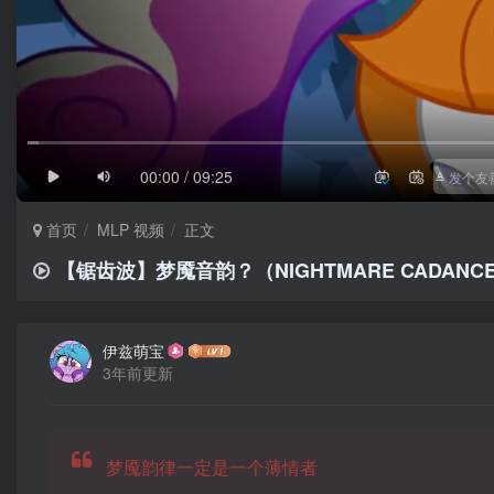
1/4
滚动
极慢
00:00 / 09:25
首页
MLP 视频
正文
【锯齿波】梦魇音韵？（NIGHTMARE CADANCE
伊兹萌宝
3年前更新
梦魇韵律一定是一个薄情者