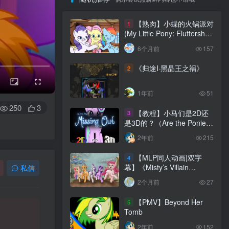
【熟肉】小蝶的火锅派对
1
(My Little Pony: Fluttershy’s
Hot Pot Party)
6个月前
157
《归途I·黑晶王之祸》
2
1年前
51
250
3
【教程】小马们是2D还
3
是3D的？（Are the Ponies
2D or 3D？）
2年前
215
【MLP同人动画|双字
4
幕】《Misty’s Villain
私信
Training (米丝蒂の恶棍特
2个月前
27
训）》
【PMV】Beyond Her
5
Tomb
2年前
152