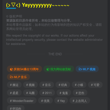
(>▽<) Yayyyyyyyyy~~~~~~
©
版权声明
资源版权归原作者所有，本站仅做整理与分享。
本站尊重作品版权，如本站的行为有影响到您的知识产权安全，请联
系网站管理员处理。
We respect the copyright of our works. If our actions affect your
intellectual property security, please contact the website administrator
for assistance.
THE END
庆祝G4播出13周年
我为网站做贡献
MLP 视频
MLP 音乐
# 搬运
# 视频
# 音乐
# 经典
# 小蝶
# 可爱
# 柔柔
# 马圈
# 2011
# 鬼畜
# 悲伤
# WoodenToaster
# 优美
# Yay
# 上古同人
# 怀旧向