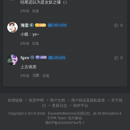
结尾还以为是女妖之嚎（）
2年前
回复
海棠
0
UID:1373
小蝶：ye~
2年前
回复
fgvv
0
UID:878
上古画质
3年前
回复
江西
友情链接
免责声明
用户文档
用户协议及隐私政策
关于我
们
更新日志
协作平台
Copyright © 2019-2026 ·
EquestriaMemory|马国记忆
· 由
All Bronyfans &
EYPA Team.
强力驱动.
蜀ICP备2023000764号-1