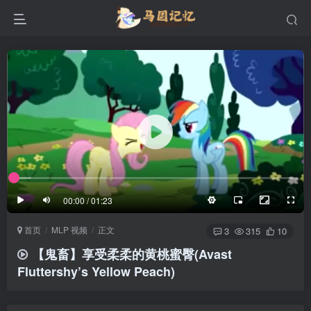
滚动
顶部
底部
防止弹幕重叠
同步视频速度
100%
3/4
1/4
半屏
3/4
满屏
滚动
顶部
底部
25px
适中
00:00 / 01:23
极慢
适中
极快
首页
MLP 视频
正文
发送
3
315
10
【鬼畜】享受柔柔的黄桃蜜臀(Avast
Fluttershy’s Yellow Peach)