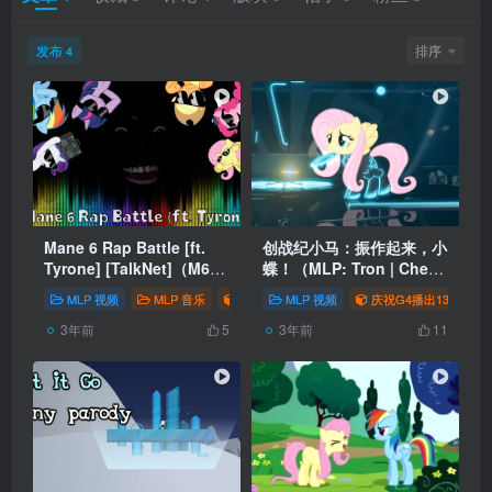
发布
排序
4
Mane 6 Rap Battle [ft.
创战纪小马：振作起来，小
Tyrone] [TalkNet]（M6说
蝶！（MLP: Tron | Cheer
唱组）
up,Fluttershy!）
MLP 视频
MLP 音乐
庆祝G4播出13周年
MLP 视频
庆祝G4播出13周年
我为网站做贡献
#
3年前
3年前
5
11