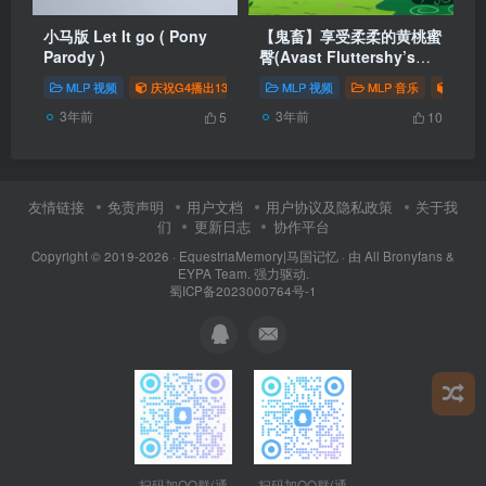
小马版 Let It go ( Pony
【鬼畜】享受柔柔的黄桃蜜
Parody )
臀(Avast Fluttershy’s
Yellow Peach)
MLP 视频
庆祝G4播出13周年
MLP 视频
我为网站做贡献
MLP 音乐
# 搬运
# 经典
庆祝G
3年前
3年前
5
10
友情链接
免责声明
用户文档
用户协议及隐私政策
关于我
们
更新日志
协作平台
Copyright © 2019-2026 ·
EquestriaMemory|马国记忆
· 由
All Bronyfans &
EYPA Team.
强力驱动.
蜀ICP备2023000764号-1
扫码加QQ群(通
扫码加QQ群(通