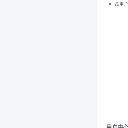
该用
用户中