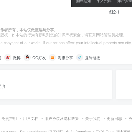
图2-1
原作者所有，本站仅做整理与分享。
品版权，如本站的行为有影响到您的知识产权安全，请联系网站管理员处理。
 copyright of our works. If our actions affect your intellectual property security
间
微博
QQ好友
海报分享
复制链接
简介
免责声明
用户文档
用户协议及隐私政策
关于我们
更新日志
协
 2019-2026 ·
EquestriaMemory|马国记忆
· 由
All Bronyfans & EYPA Team.
强力驱动.