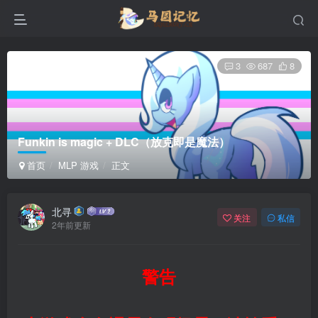
3
687
8
Funkin is magic + DLC（放克即是魔法）
首页
MLP 游戏
正文
北寻
关注
私信
2年前更新
警告