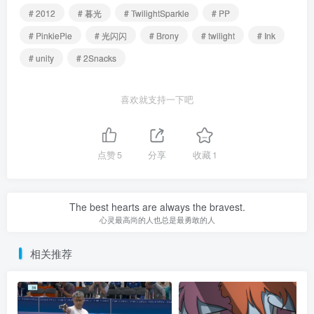
# 2012
# 暮光
# TwilightSparkle
# PP
# PinkiePie
# 光闪闪
# Brony
# twilight
# Ink
# unity
# 2Snacks
喜欢就支持一下吧
点赞
5
分享
收藏
1
The best hearts are always the bravest.
心灵最高尚的人也总是最勇敢的人
相关推荐