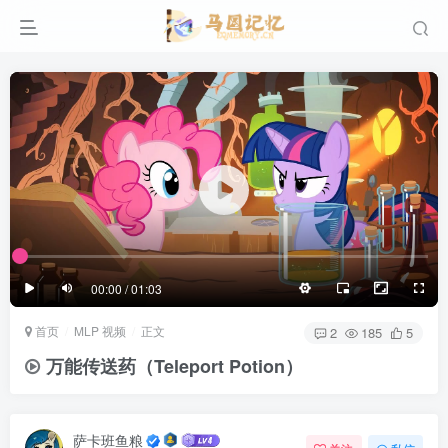
滚动
顶部
底部
防止弹幕重叠
同步视频速度
100%
3/4
1/4
半屏
3/4
满屏
滚动
顶部
底部
25px
适中
00:00 / 01:03
极慢
适中
极快
首页
MLP 视频
正文
发送
2
185
5
万能传送药（Teleport Potion）
萨卡班鱼粮