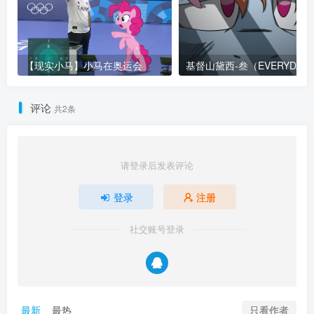
【现实小马】小马在奥运会
基督山黛西-叁（EVE
评论
共2条
请登录后发表评论
登录
注册
社交账号登录
只看作者
最新
最热