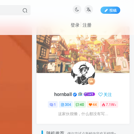
投稿
登录
注册
hornball
关注
1
304
40
44
7.1W+
这家伙很懒，什么都没有写...
随机推荐
偶尔尝试点新鲜内容也不错哦~