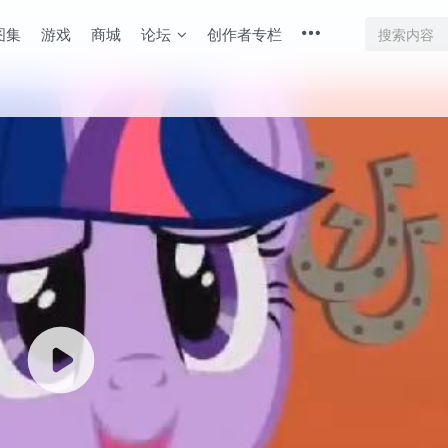
图集
游戏
商城
论坛
创作者专栏
底部
幕重叠
同步视频速度
100%