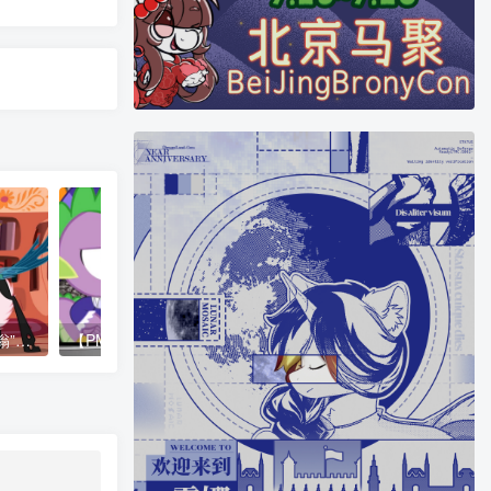
【PMV】粉毛毛故事：“嗡嗡”（Fluffle Puff Tales: “Vroom Vroom”）
【PMV】你的冒险日志消失了! （Your Adventure Log Has Vanished）
【音乐/中英字幕】Pop S