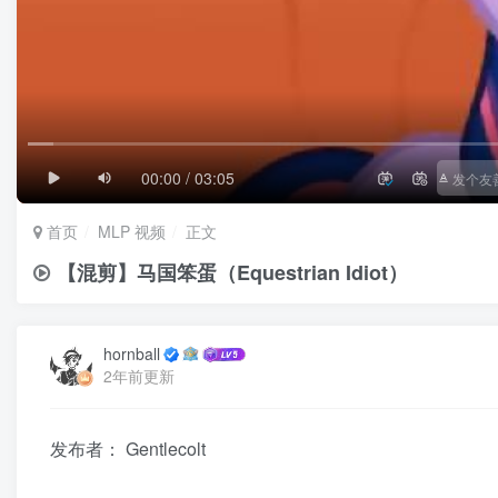
1/4
滚动
极慢
00:00 / 03:05
首页
MLP 视频
正文
【混剪】马国笨蛋（Equestrian Idiot）
hornball
2年前更新
发布者： Gentlecolt