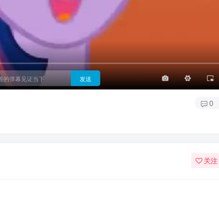
3/4
半屏
3/4
满屏
顶部
底部
25px
适中
适中
极快
发送
0
关注