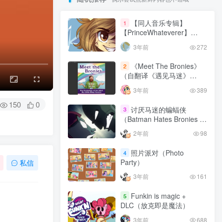
【同人音乐专辑】
1
【PrinceWhateverer】
Reinvent
3年前
272
《Meet The Bronies》
2
（自翻译《遇见马迷》
（（更新中
3年前
389
150
0
讨厌马迷的蝙蝠侠
3
（Batman Hates Bronies |
Dark Knight & MLP）
2年前
98
照片派对（Photo
4
Party）
私信
3年前
161
Funkin is magic +
5
DLC（放克即是魔法）
3年前
688