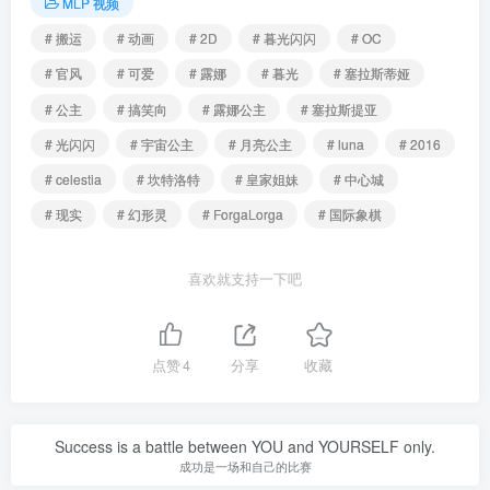
MLP 视频
# 搬运
# 动画
# 2D
# 暮光闪闪
# OC
# 官风
# 可爱
# 露娜
# 暮光
# 塞拉斯蒂娅
# 公主
# 搞笑向
# 露娜公主
# 塞拉斯提亚
# 光闪闪
# 宇宙公主
# 月亮公主
# luna
# 2016
# celestia
# 坎特洛特
# 皇家姐妹
# 中心城
# 现实
# 幻形灵
# ForgaLorga
# 国际象棋
喜欢就支持一下吧
点赞
4
分享
收藏
Success is a battle between YOU and YOURSELF only.
成功是一场和自己的比赛