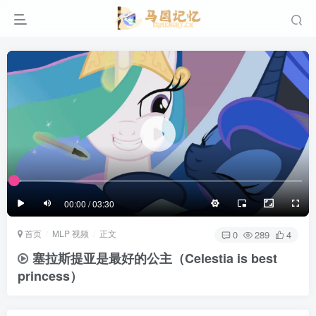
滚动
顶部
底部
防止弹幕重叠
同步视频速度
100%
3/4
1/4
半屏
3/4
满屏
滚动
顶部
底部
25px
适中
00:00 / 03:30
极慢
适中
极快
首页
MLP 视频
正文
发送
0
289
4
塞拉斯提亚是最好的公主（Celestia is best
princess）