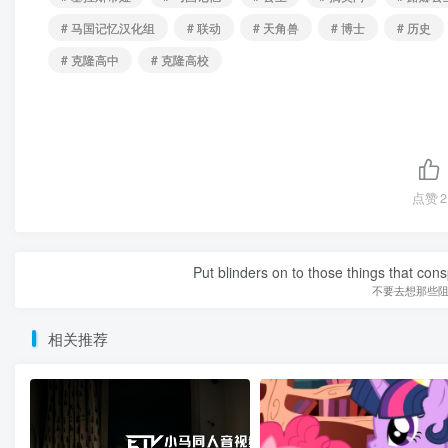
# 马国记忆汉化组
# 联动
# 天角兽
# 博士
# 历史
# 克隆高中
# 克隆高校
点赞
2
Put blinders on to those things that con
不要去想那些
相关推荐