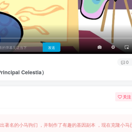
3/4
半屏
3/4
满屏
顶部
底部
25px
适中
适中
极快
发送
0
ipal Celestia）
关注
主挖出著名的小马驹们 ，并制作了有趣的基因副本 ，现在克隆小马