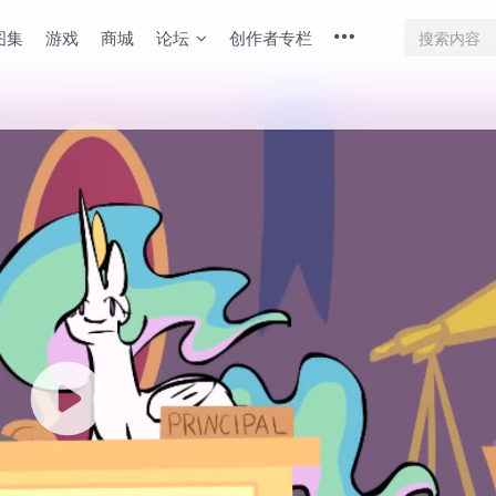
图集
游戏
商城
论坛
创作者专栏
底部
幕重叠
同步视频速度
100%