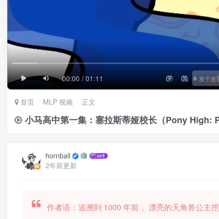
1/4
滚动
极慢
00:00 / 01:11
首页
MLP 视频
正文
小马高中第一集：塞拉斯蒂娅校长（Pony High: Princ
hornball
2年前更新
作者语：追溯到 1000 年前， 漂亮的天角兽公