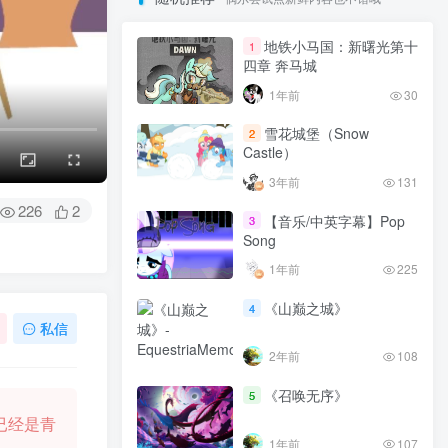
地铁小马国：新曙光第十
1
四章 奔马城
1年前
30
雪花城堡（Snow
2
Castle）
3年前
131
226
2
【音乐/中英字幕】Pop
3
Song
1年前
225
《山巅之城》
4
私信
2年前
108
《召唤无序》
5
已经是青
1年前
107