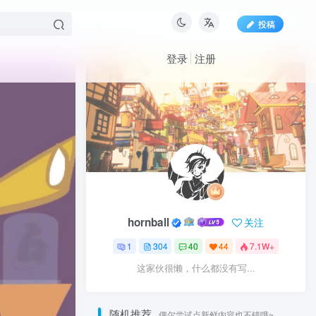
投稿
登录
注册
hornball
关注
1
304
40
44
7.1W+
这家伙很懒，什么都没有写...
随机推荐
偶尔尝试点新鲜内容也不错哦~