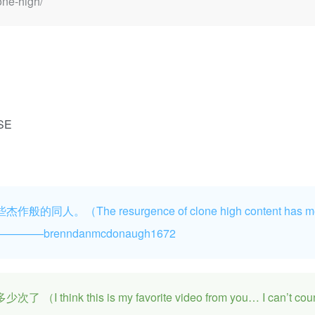
ne-high/
SE
（The resurgence of clone high content has m
———brenndanmcdonaugh1672
his is my favorite video from you… I can’t coun