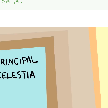
hPonyBoy