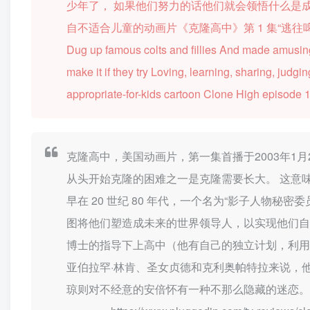
少年了， 如果他们努力的话他们就会领悟什么是
自不适合儿童的动画片《克隆高中》第 1 集“逃往
Dug up famous colts and fillies And made amusin
make it if they try Loving, learning, sharing, judgi
appropriate-for-kids cartoon Clone High episode 
克隆高中，美国动画片，第一集首播于2003年1月
从头开始克隆的困难之一是克隆需要长大。 这意
早在 20 世纪 80 年代，一个名为“影子人物秘
图将他们塑造成未来的世界领导人，以实现他们自己的邪恶计
博士的指导下上高中（他有自己的独立计划，利用
亚伯拉罕·林肯、圣女贞德和克利奥帕特拉来说，
琼则对不经意的安倍怀有一种不那么隐藏的迷恋