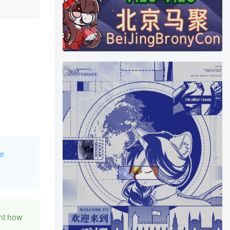
e
t how