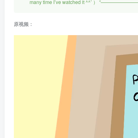
many time I’ve watched it ^^’ ）
”————————O
原视频：