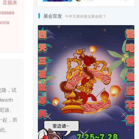
。音频来
ncesses
展会宣发
今年又要和谁去聚会呢？
gonna
克隆，试
orth
肯尼迪、
一起，而
如此。