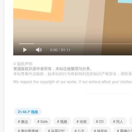
0:00
/
01:11
©
版权声明
资源版权归原作者所有，本站仅做整理与分享。
本站尊重作品版权，如本站的行为有影响到您的知识产权安全，请联
We respect the copyright of our works. If our actions affect your intelle
MLP 视频
# 搬运
# Safe
# 视频
# 动画
# 2D
# 同人
# 塞拉斯蒂娅
# 马国记忆
# 公主
# 搞笑向
# 露娜公