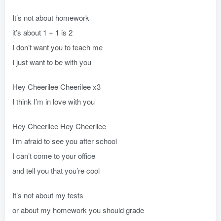
It’s not about homework
it’s about 1 + 1 is 2
I don’t want you to teach me
I just want to be with you
Hey Cheerilee Cheerilee x3
I think I’m in love with you
Hey Cheerilee Hey Cheerilee
I’m afraid to see you after school
I can’t come to your office
and tell you that you’re cool
It’s not about my tests
or about my homework you should grade