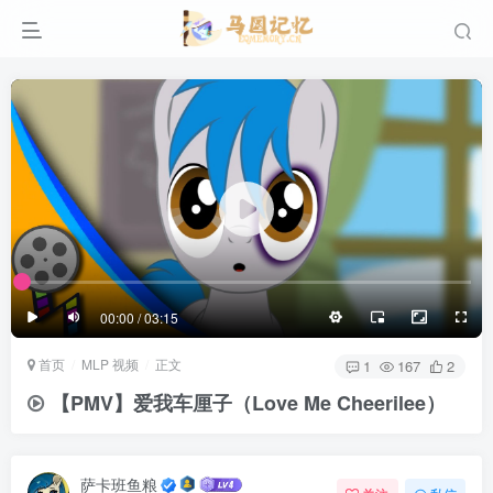
滚动
顶部
底部
防止弹幕重叠
同步视频速度
100%
3/4
1/4
半屏
3/4
满屏
滚动
顶部
底部
25px
适中
00:00 / 03:15
极慢
适中
极快
首页
MLP 视频
正文
发送
1
167
2
【PMV】爱我车厘子（Love Me Cheerilee）
萨卡班鱼粮