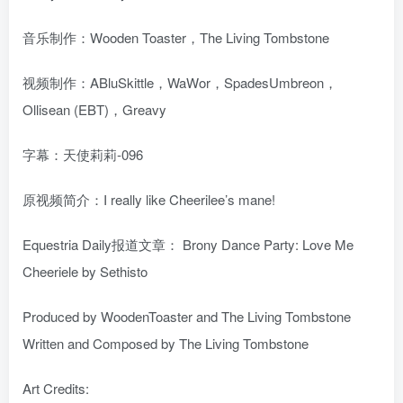
音乐制作：Wooden Toaster，The Living Tombstone
视频制作：ABluSkittle，WaWor，SpadesUmbreon，
Ollisean (EBT)，Greavy
字幕：天使莉莉-096
原视频简介：I really like Cheerilee’s mane!
Equestria Daily报道文章：
Brony Dance Party: Love Me
Cheeriele by Sethisto
Produced by WoodenToaster and The Living Tombstone
Written and Composed by The Living Tombstone
Art Credits: