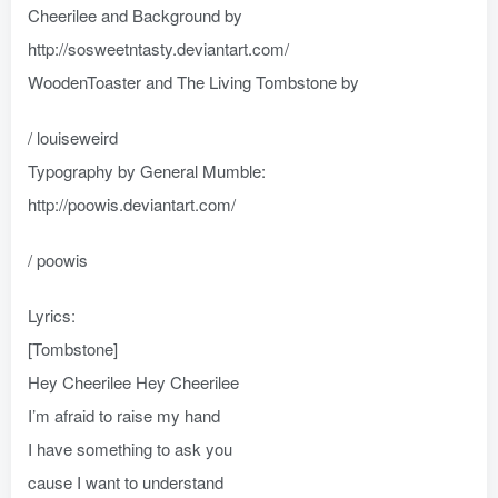
Cheerilee and Background by
http://sosweetntasty.deviantart.com/
WoodenToaster and The Living Tombstone by
/ louiseweird
Typography by General Mumble:
http://poowis.deviantart.com/
/ poowis
Lyrics:
[Tombstone]
Hey Cheerilee Hey Cheerilee
I’m afraid to raise my hand
I have something to ask you
cause I want to understand