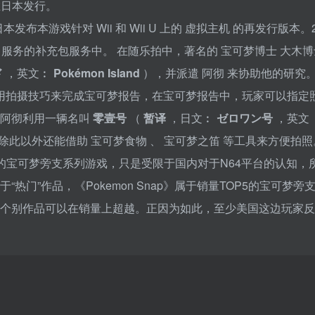
在日本发行。
日在日本发布本游戏针对
Wii
和
Wii U
上的
虚拟主机
的再发行版本。2
e
服务的补充包服务中。
在随乐拍中，著名的
宝可梦博士
大木
ド
，英文︰
Pokémon Island
），并派遣
阿彻
来协助他的研究
用拍摄技巧来完成宝可梦报告，在宝可梦报告中，玩家可以指定
。阿彻利用一辆名叫
零壹号
（
暂译
，日文︰
ゼロワン号
，英文
除此以外还能借助
宝可梦食物
、
宝可梦之笛
等工具来方便拍照
较热门的宝可梦旁支系列游戏，只是受限于国内对于N64平台的认知，
门”作品，《Pokemon Snap》属于销量TOP5的宝可梦旁
列个别作品可以在销量上超越。正因为如此，至少美国这边玩家