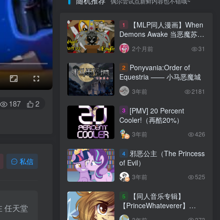
随机推荐
偶尔尝试点新鲜内容也不错哦~
【MLP同人漫画】When
1
【MLP同人漫画】When
1
Demons Awake 当恶魔苏醒
Demons Awake 当恶魔苏醒
之时 第十一章：阿比盖尔
之时 第十一章：阿比盖尔
2个月前
31
2个月前
31
第二十二节
第二十二节
Ponyvania:Order of
2
Ponyvania:Order of
2
Equestria —— 小马恶魔城
Equestria —— 小马恶魔城
3年前
2181
3年前
2181
187
2
[PMV] 20 Percent
3
[PMV] 20 Percent
3
Cooler!（再酷20%）
Cooler!（再酷20%）
3年前
426
3年前
426
邪恶公主（The Princess
4
邪恶公主（The Princess
4
of Evil）
私信
of Evil）
3年前
525
3年前
525
【同人音乐专辑】
5
【同人音乐专辑】
5
【PrinceWhateverer】
【PrinceWhateverer】
在
任天堂
Reinvent
Reinvent
3年前
273
3年前
273