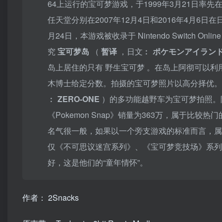
64
上运行的宝可梦游戏，于1999年3月21日率先
任天堂分别在2007年12月4日和2016年4月6
月24日，本游戏被收录于
Nintendo Switch Onlin
究
宝可梦岛
（
暂译
，日文︰
ポケモンアイラン
岛上居住的只有
野生宝可梦
。在岛上阿彻可以利
木博士给定分数。拍摄的宝可梦照片以高分择优
︰
ZERO-ONE
）的多功能越野车为宝可梦拍照。
《Pokemon Snap》销量为363万，属于比
名气很一般，如果以一个旁支游戏的标准而言，属于“热
仅《不可思议迷宫系列》、《宝可梦竞技场》系
好，这是他们的“童年情怀”。
作者： 2Snacks