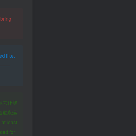
ring
ike,
———
毕竟它让我
频道永远
at least
load for