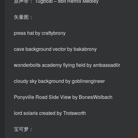
原声带：
Tugboat – 8bit Remix Medley
矢量图：
press hat by craftybrony
cave background vector by bakabrony
wonderbolts academy flying field by ambassad0r
cloudy sky background by goblinengineer
Ponyville Road Side View by BonesWolbach
lord solaris created by Trotsworth
宝可梦：