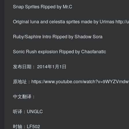
Snap Sprites Ripped by Mr.C
Original luna and celestia sprites made by Urimas
http:/
Ruby/Saphire Intro Ripped by Shadow Sora
Sonic Rush explosion Ripped by Chaofanatic
发布日期：
2014年1月1日
原地址：https://www.youtube.com/watch?v=9WYZVmdw
中文翻译：
听译：UNGLC
时轴：LF502