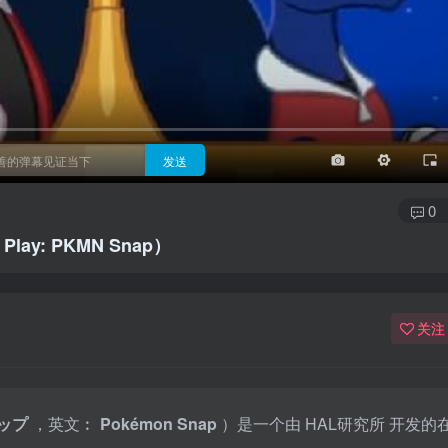
3/4
半屏
3/4
满屏
顶部
底部
25px
适中
适中
极快
发送
0
lay: PKMN Snap）
关注
ップ
，英文︰
Pokémon Snap
）是一个由
HAL研究所
开发的