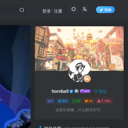
投稿
登录
注册
hornball
关注
hornball
关注
0
304
40
44
7.1W+
0
304
40
44
7.1W+
这家伙很懒，什么都没有写...
这家伙很懒，什么都没有写...
随机推荐
偶尔尝试点新鲜内容也不错哦~