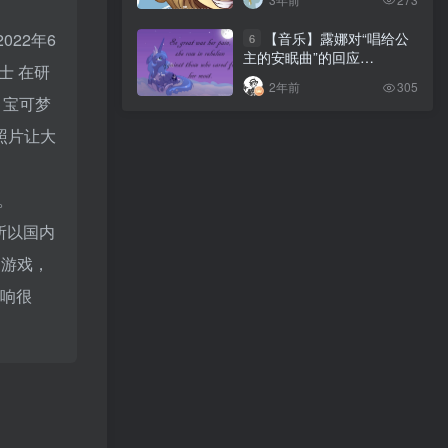
【音乐】露娜对“唱给公
6
022年6
【音乐】露娜对“唱给公
6
主的安眠曲”的回应
主的安眠曲”的回应
博士
在研
（Lullaby for a princess
（Lullaby for a princess
2年前
305
2年前
305
luna’s reply）
luna’s reply）
。宝可梦
照片让大
今年又要和谁去聚会呢？
。
所以国内
支游戏，
反响很