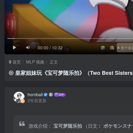
1/4
滚动
极慢
00:00 / 10:32
首页
MLP 视频
正文
皇家姐妹玩《宝可梦随乐拍》（Two Best Sisters P
hornball
2年前更新
游戏介绍：
宝可梦随乐拍
（日文︰
ポケモンスナ