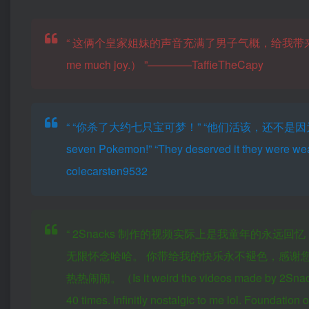
“
这俩个皇家姐妹的声音充满了男子气概，给我带来很多快乐。（These
me much joy.）
”————TaffieTheCapy
“
“你杀了大约七只宝可梦！” “他们活该，还不是因为他们
seven Pokemon!” “They deserved it they were w
colecarsten9532
“
2Snacks 制作的视频实际上是我童年的永远回
无限怀念哈哈。 你带给我的快乐永不褪色，感谢
热热闹闹。（Is it weird the videos made by 2Snacks are
40 times. Infinitly nostalgic to me lol. Foundatio