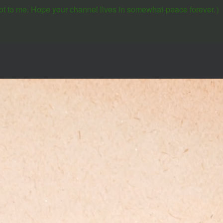
lot to me. Hope your channel lives in somewhat-peace forever.