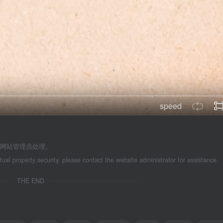
speed
系网站管理员处理。
ctual property security, please contact the website administrator for assistance.
THE END