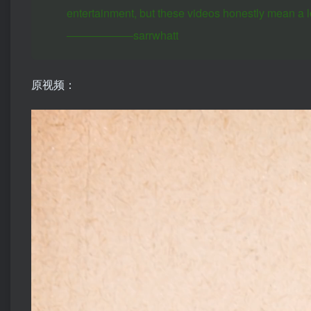
entertainment, but these videos honestly mean a 
——————sarrwhatt
原视频：