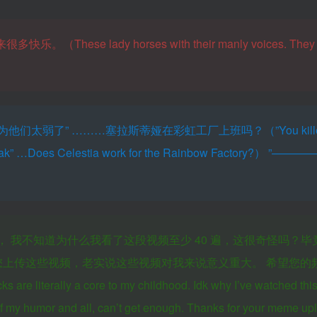
 lady horses with their manly voices. They b
太弱了” ………塞拉斯蒂娅在彩虹工厂上班吗？（”You killed l
eak” …Does Celestia work for the Rainbow Factory?）
”———
忆， 我不知道为什么我看了这段视频至少 40 遍，这很奇怪吗？
您上传这些视频，老实说这些视频对我来说意义重大。 希望您的
 literally a core to my childhood. Idk why I’ve watched this 
n of my humor and all, can’t get enough. Thanks for your meme up