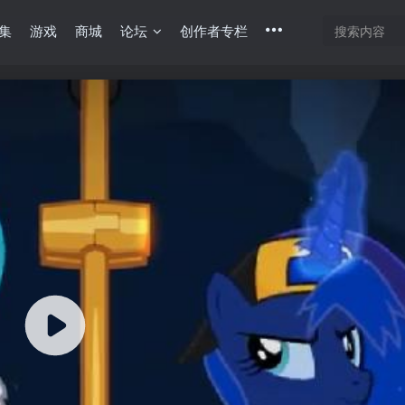
集
游戏
商城
论坛
创作者专栏
底部
幕重叠
同步视频速度
100%