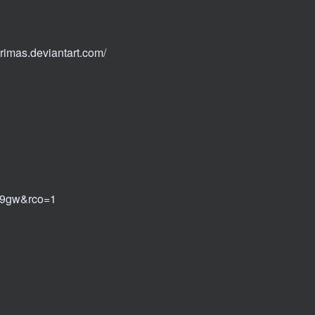
/urimas.deviantart.com/
9gw&rco=1