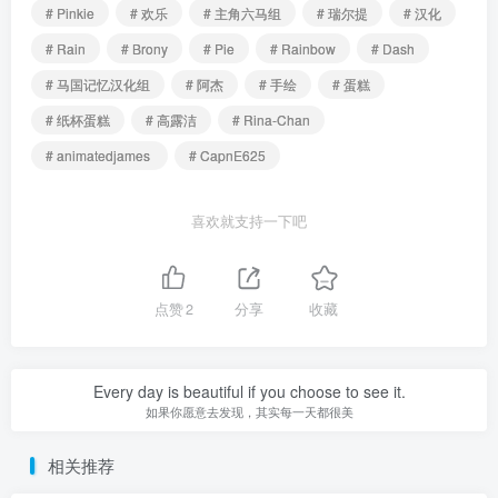
# Pinkie
# 欢乐
# 主角六马组
# 瑞尔提
# 汉化
# Rain
# Brony
# Pie
# Rainbow
# Dash
# 马国记忆汉化组
# 阿杰
# 手绘
# 蛋糕
# 纸杯蛋糕
# 高露洁
# Rina-Chan
# animatedjames
# CapnE625
喜欢就支持一下吧
点赞
2
分享
收藏
Every day is beautiful if you choose to see it.
如果你愿意去发现，其实每一天都很美
相关推荐