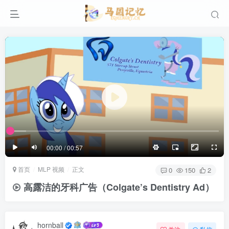
滚动
顶部
底部
防止弹幕重叠
同步视频速度
100%
3/4
1/4
半屏
3/4
满屏
滚动
顶部
底部
25px
适中
00:00 / 00:57
极慢
适中
极快
首页
MLP 视频
正文
发送
0
150
2
高露洁的牙科广告（Colgate’s Dentistry Ad）
hornball