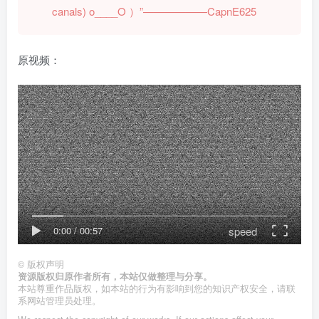
canals) o____O
）”——————CapnE625
原视频：
speed
0:00
/
00:57
©
版权声明
资源版权归原作者所有，本站仅做整理与分享。
本站尊重作品版权，如本站的行为有影响到您的知识产权安全，请联
系网站管理员处理。