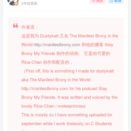
关注
私信
2年前更新
作者语：
这是我为 Dustykatt 又名 The Manliest Brony in the
World
http://manliestbrony.com
和他的播客 Stay
Brony My Friends 制作的动画。 它是由可爱的
Rina-Chan 创作和配音的
。
（First off, this is something I made for dustykatt
aka The Manliest Brony in the World
http://manliestbrony.com for his podcast Stay
Brony My Friends. It was written and voiced by the
lovely Rina-Chan / meleeprincess
This is mostly so I have something uploaded for
september while I work tirelessly on C Students