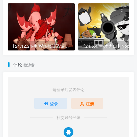
【24.12.24/生/Win/搞笑恐游】DelikesProject两部曲（雾云的冒险&“猩红黎明”）
【24.5.4/生/术力口】Noot的蛋黄酱
评论
抢沙发
请登录后发表评论
登录
注册
社交账号登录