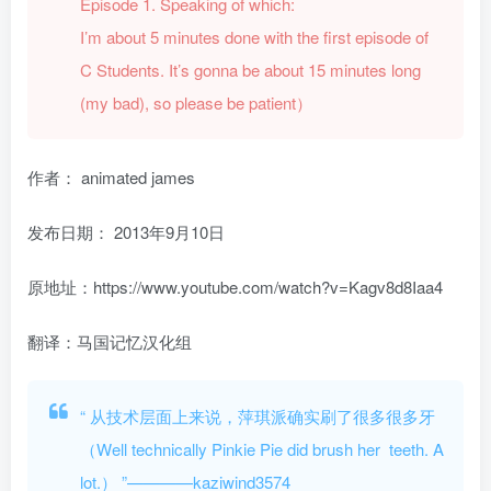
Episode 1. Speaking of which:
I’m about 5 minutes done with the first episode of
C Students. It’s gonna be about 15 minutes long
(my bad), so please be patient）
作者： animated james
发布日期：
2013年9月10日
原地址：https://www.youtube.com/watch?v=Kagv8d8Iaa4
翻译：马国记忆汉化组
“
从技术层面上来说，萍琪派确实刷了很多很多牙
（Well technically Pinkie Pie did brush her teeth. A
lot.）
”————kaziwind3574