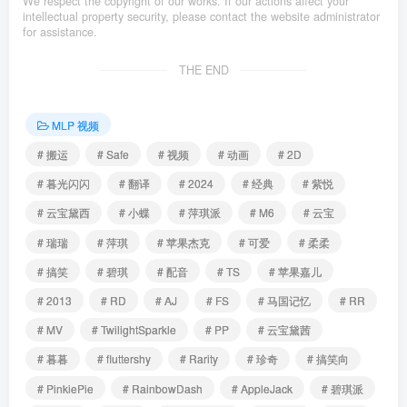
We respect the copyright of our works. If our actions affect your
intellectual property security, please contact the website administrator
for assistance.
THE END
MLP 视频
# 搬运
# Safe
# 视频
# 动画
# 2D
# 暮光闪闪
# 翻译
# 2024
# 经典
# 紫悦
# 云宝黛西
# 小蝶
# 萍琪派
# M6
# 云宝
# 瑞瑞
# 萍琪
# 苹果杰克
# 可爱
# 柔柔
# 搞笑
# 碧琪
# 配音
# TS
# 苹果嘉儿
# 2013
# RD
# AJ
# FS
# 马国记忆
# RR
# MV
# TwilightSparkle
# PP
# 云宝黛茜
# 暮暮
# fluttershy
# Rarity
# 珍奇
# 搞笑向
# PinkiePie
# RainbowDash
# AppleJack
# 碧琪派