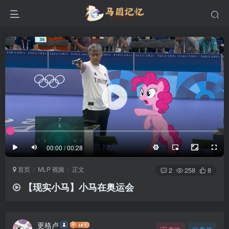
滚动
顶部
底部
防止弹幕重叠
同步视频速度
100%
3/4
1/4
半屏
3/4
满屏
滚动
顶部
底部
25px
适中
00:00 / 00:28
极慢
适中
极快
首页
MLP 视频
正文
发送
2
258
8
【现实小马】小马在奥运会
更格卢