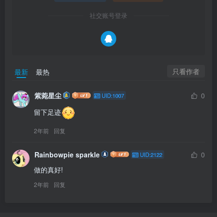
社交账号登录
只看作者
最新
最热
紫菀星尘
0
UID:1007
留下足迹
2年前
回复
Rainbowpie sparkle
0
UID:2122
做的真好!
2年前
回复