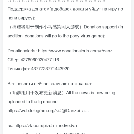
Поддержка донатом(в добавок донаты уйдут на игру по
пони вирусу):
（捐赠将用于制作小马感染同人游戏）Donation support (in
addition, donations will go to the pony virus game):
Donationalerts: https://www.donationalerts.com/r/danz…
Сбер: 4276060020477116
Тинькофф: 4377723771443920
Все новости сейчас заливают в тг канал:
（Tg群组用于发布更新消息）All the news is now being
uploaded to the tg channel:
https://web.telegram.org/k/#@Danzei_a…
вк: https://vk.com/pizda_medvedya