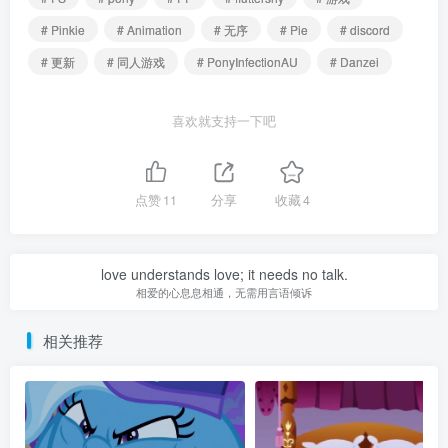
# Pinkie
# Animation
# 无序
# Pie
# discord
# 更新
# 同人游戏
# PonyInfectionAU
# Danzei
喜欢就支持一下吧
点赞
11
分享
收藏
4
love understands love; it needs no talk.
相爱的心息息相通，无需用言语倾诉
相关推荐