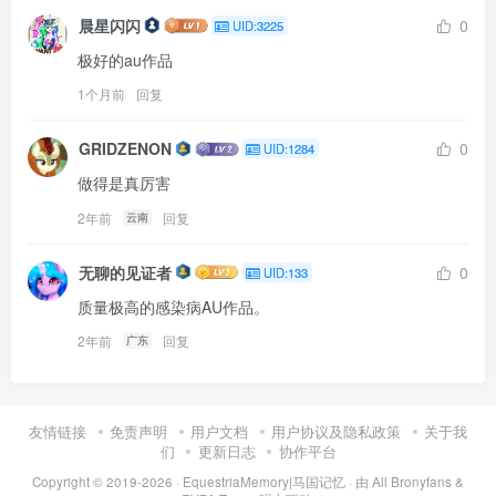
晨星闪闪
0
UID:3225
极好的au作品
1个月前
回复
GRIDZENON
0
UID:1284
做得是真厉害
2年前
回复
云南
无聊的见证者
0
UID:133
质量极高的感染病AU作品。
2年前
回复
广东
友情链接
免责声明
用户文档
用户协议及隐私政策
关于我
们
更新日志
协作平台
Copyright © 2019-2026 ·
EquestriaMemory|马国记忆
· 由
All Bronyfans &