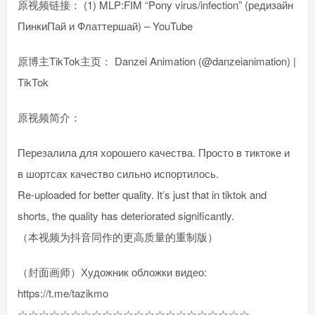
原视频链接：
(1) MLP:FIM “Pony virus/infection” (редизайн
ПинкиПай и Флаттершай) – YouTube
原博主TikTok主页：
Danzei Animation (@danzeianimation) |
TikTok
原视频简介：
Перезалила для хорошего качества. Просто в тиктоке и
в шортсах качество сильно испортилось.
Re-uploaded for better quality. It’s just that in tiktok and
shorts, the quality has deteriorated significantly.
（本视频为抖音同作的更高质量的重制版）
（封面画师）Художник обложки видео:
https://t.me/tazikmo
☆☆☆☆☆☆☆☆☆☆☆☆☆☆☆☆☆☆☆☆☆☆