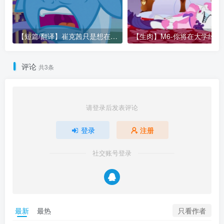
【短篇/翻译】崔克茜只是想在片头曲出现！
【生肉】M6-你将在大学
评论
共3条
请登录后发表评论
登录
注册
社交账号登录
只看作者
最新
最热