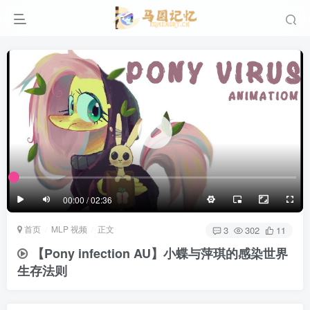
滚动
顶部
底部
防止弹幕重叠
同步视频速度
100%
3/4
1/4
半屏
3/4
满屏
滚动
顶部
底部
25px
适中
00:00 / 02:36
极慢
适中
极快
首页
MLP 视频
正文
发送
3
302
11
【Pony infection AU】小蝶与萍琪的感染世界
生存法则