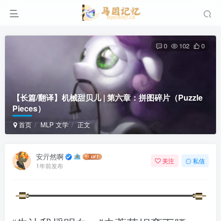
0
102
0
【长篇/翻译】机械甜贝儿 | 第六章：拼图碎片（Puzzle
Pieces）
首页
MLP 文学
正文
安亓然啊
关注
私信
1年前发布