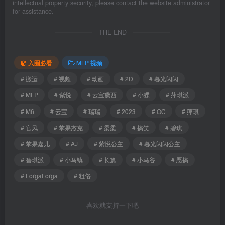
intellectual property security, please contact the website administrator
for assistance.
THE END
入圈必看
MLP 视频
# 搬运
# 视频
# 动画
# 2D
# 暮光闪闪
# MLP
# 紫悦
# 云宝黛西
# 小蝶
# 萍琪派
# M6
# 云宝
# 瑞瑞
# 2023
# OC
# 萍琪
# 官风
# 苹果杰克
# 柔柔
# 搞笑
# 碧琪
# 苹果嘉儿
# AJ
# 紫悦公主
# 暮光闪闪公主
# 碧琪派
# 小马镇
# 长篇
# 小马谷
# 恶搞
# ForgaLorga
# 粗俗
喜欢就支持一下吧