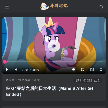
滚动
顶部
底部
防止弹幕重叠
同步视频速度
100%
3/4
1/4
半屏
3/4
满屏
滚动
顶部
底部
25px
适中
00:00 / 08:40
极慢
适中
极快
首页
MLP 视频
正文
发送
1
232
2
G4完结之后的日常生活（Mane 6 After G4
Ended）