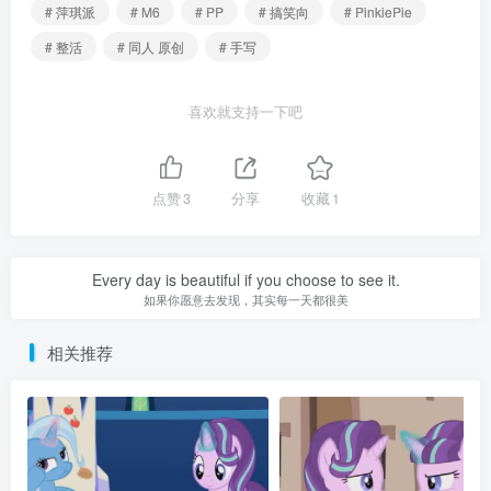
# 萍琪派
# M6
# PP
# 搞笑向
# PinkiePie
# 整活
# 同人 原创
# 手写
喜欢就支持一下吧
点赞
3
分享
收藏
1
Every day is beautiful if you choose to see it.
如果你愿意去发现，其实每一天都很美
相关推荐