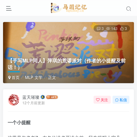
3
143
3
【手写MLP同人】萍琪的荒谬派对（作者的小提醒及前
话！）
首页
MLP 文学
正文
蓝天璀璨
关注
私信
12个月前更新
一个小提醒