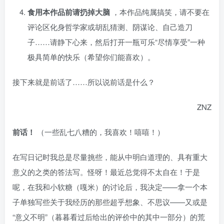
食用本作品前请扔掉大脑
，本作品纯属搞笑，请不要在
评论区化身哲学家或胡乱猜测、阴谋论、自己造刀
子……请静下心来，然后打开一瓶可乐“尽情享受”一种
极具简单的快乐（希望你们能喜欢）。
接下来就是前话了……所以说前话是什么？
ZNZ
前话！
（一些乱七八糟的，我喜欢！嘻嘻！）
在写日记时我总是尽量挑些，能从中明白道理的、具有重大
意义的之类的答法写。怪呀！最近总觉得不太自在！于是
呢，在我和小软糖（嘎米）的讨论后，我决定——拿一个本
子单独写些关于我经历的那些超乎想象、不思议——又或是
“意义不明”（暮暮看过后给出的评价中的其中一部分）的荒