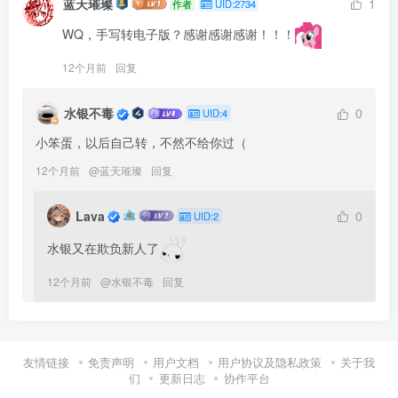
蓝天璀璨
1
作者
UID:2734
WQ，手写转电子版？感谢感谢感谢！！！
12个月前
回复
水银不毒
0
UID:4
小笨蛋，以后自己转，不然不给你过（
12个月前
@
蓝天璀璨
回复
Lava
0
UID:2
水银又在欺负新人了
12个月前
@
水银不毒
回复
友情链接
免责声明
用户文档
用户协议及隐私政策
关于我
们
更新日志
协作平台