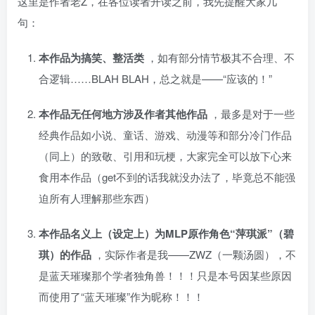
这里是作者老Z，在各位读者开读之前，我先提醒大家几
句：
本作品为搞笑、整活类
，如有部分情节极其不合理、不
合逻辑……BLAH BLAH，总之就是——“应该的！”
本作品无任何地方涉及作者其他作品
，最多是对于一些
经典作品如小说、童话、游戏、动漫等和部分冷门作品
（同上）的致敬、引用和玩梗，大家完全可以放下心来
食用本作品（get不到的话我就没办法了，毕竟总不能强
迫所有人理解那些东西）
本作品名义上（设定上）为MLP原作角色“萍琪派”（碧
琪）的作品
，实际作者是我——ZWZ（一颗汤圆），不
是蓝天璀璨那个学者独角兽！！！只是本号因某些原因
而使用了“蓝天璀璨”作为昵称！！！