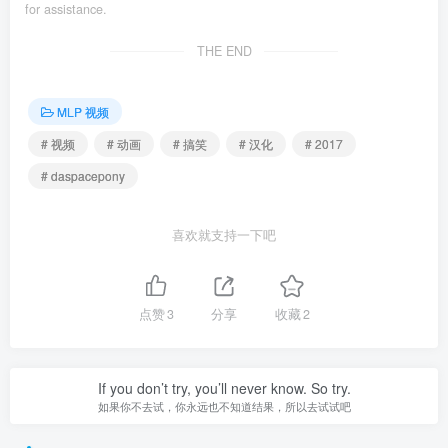
for assistance.
THE END
MLP 视频
# 视频
# 动画
# 搞笑
# 汉化
# 2017
# daspacepony
喜欢就支持一下吧
点赞
3
分享
收藏
2
If you don’t try, you’ll never know. So try.
如果你不去试，你永远也不知道结果，所以去试试吧