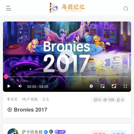
滚动
顶部
底部
防止弹幕重叠
同步视频速度
100%
3/4
1/4
半屏
3/4
满屏
滚动
顶部
底部
25px
适中
00:00 / 04:05
极慢
适中
极快
首页
MLP 视频
正文
发送
0
105
3
Bronies 2017
萨卡班鱼粮