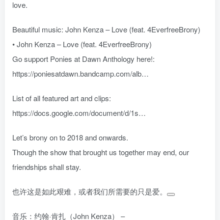
love.
Beautiful music: John Kenza – Love (feat. 4EverfreeBrony)
• John Kenza – Love (feat. 4EverfreeBrony)
Go support Ponies at Dawn Anthology here!:
https://poniesatdawn.bandcamp.com/alb…
List of all featured art and clips:
https://docs.google.com/document/d/1s…
Let’s brony on to 2018 and onwards.
Though the show that brought us together may end, our
friendships shall stay.
也许这是如此艰难，或者我们所需要的只是爱。
音乐：约翰·肯扎（John Kenza） –