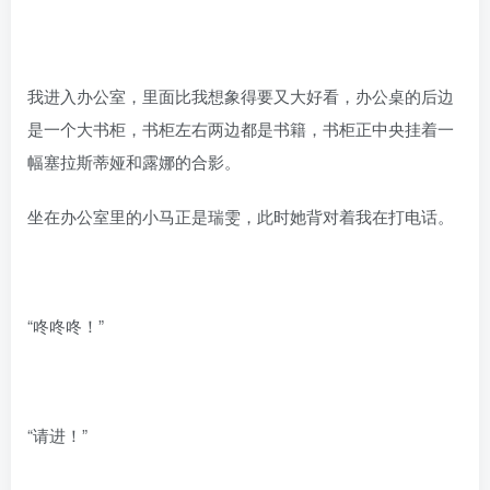
我进入办公室，里面比我想象得要又大好看，办公桌的后边
是一个大书柜，书柜左右两边都是书籍，书柜正中央挂着一
幅塞拉斯蒂娅和露娜的合影。
坐在办公室里的小马正是瑞雯，此时她背对着我在打电话。
“咚咚咚！”
“请进！”