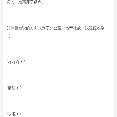
说罢，她离开了前台。
我照着她说的方向来到了办公室，出于礼貌，我轻轻地敲
门。
“咚咚咚！”
“请进！”
“吱啦！”