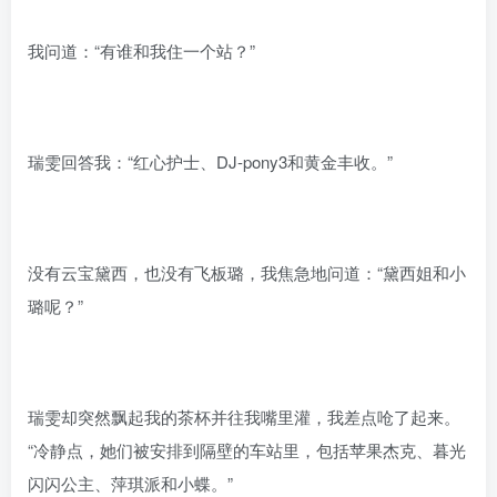
我问道：“有谁和我住一个站？”
瑞雯回答我：“红心护士、DJ-pony3和黄金丰收。”
没有云宝黛西，也没有飞板璐，我焦急地问道：“黛西姐和小
璐呢？”
瑞雯却突然飘起我的茶杯并往我嘴里灌，我差点呛了起来。
“冷静点，她们被安排到隔壁的车站里，包括苹果杰克、暮光
闪闪公主、萍琪派和小蝶。”