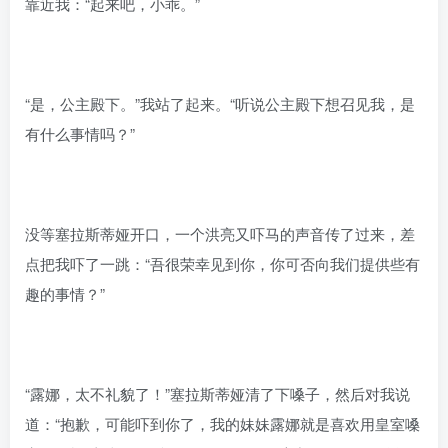
靠近我：“起来吧，小乖。”
“是，公主殿下。”我站了起来。“听说公主殿下想召见我，是
有什么事情吗？”
没等塞拉斯蒂娅开口，一个洪亮又吓马的声音传了过来，差
点把我吓了一跳：“吾很荣幸见到你，你可否向我们提供些有
趣的事情？”
“露娜，太不礼貌了！”塞拉斯蒂娅清了下嗓子，然后对我说
道：“抱歉，可能吓到你了，我的妹妹露娜就是喜欢用皇室嗓