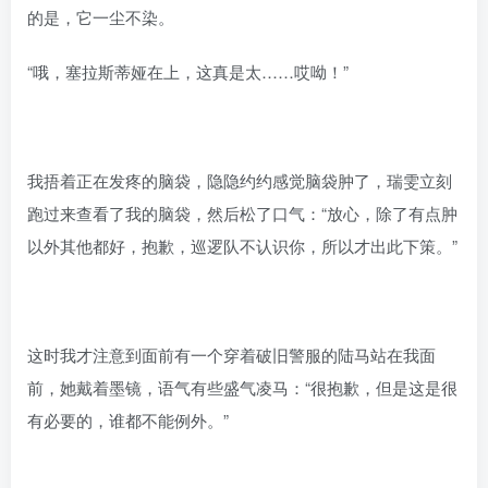
的是，它一尘不染。
“哦，塞拉斯蒂娅在上，这真是太……哎呦！”
我捂着正在发疼的脑袋，隐隐约约感觉脑袋肿了，瑞雯立刻
跑过来查看了我的脑袋，然后松了口气：“放心，除了有点肿
以外其他都好，抱歉，巡逻队不认识你，所以才出此下策。”
这时我才注意到面前有一个穿着破旧警服的陆马站在我面
前，她戴着墨镜，语气有些盛气凌马：“很抱歉，但是这是很
有必要的，谁都不能例外。”