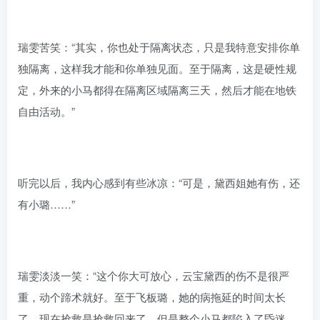
瑞雯苦笑：“其实，你也处于隔离状态，只是我特意安排你单
独隔离，这样我才能和你单独见面。至于隔离，这是硬性规
定，外来的小马都得在隔离区域隔离三天，然后才能在地铁
自由活动。”
听完以后，我内心感到有些冰凉：“可是，黛西姐她有伤，还
有小璐……”
瑞雯淡淡一笑：“这个你大可放心，云宝黛西的伤不是很严
重，动个蹄术就好。至于飞板璐，她的病拖延的时间太长
了，现在抢救是抢救回来了，但是整个小马都陷入了昏迷，