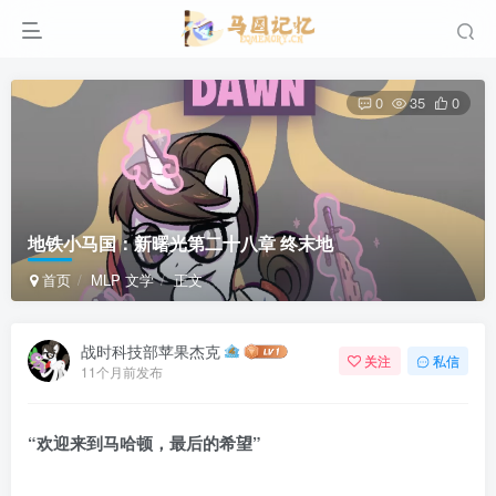
0
35
0
地铁小马国：新曙光第二十八章 终末地
首页
MLP 文学
正文
战时科技部苹果杰克
关注
私信
11个月前发布
“欢迎来到马哈顿，最后的希望”