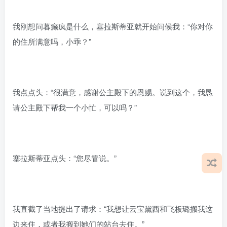
我刚想问暮癫疯是什么，塞拉斯蒂亚就开始问候我：“你对你
的住所满意吗，小乖？”
我点点头：“很满意，感谢公主殿下的恩赐。说到这个，我恳
请公主殿下帮我一个小忙，可以吗？”
塞拉斯蒂亚点头：“您尽管说。”
我直截了当地提出了请求：“我想让云宝黛西和飞板璐搬我这
边来住，或者我搬到她们的站台去住。”