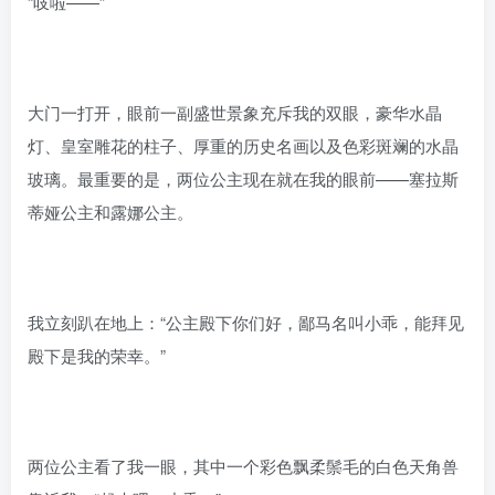
“吱啦——”
大门一打开，眼前一副盛世景象充斥我的双眼，豪华水晶
灯、皇室雕花的柱子、厚重的历史名画以及色彩斑斓的水晶
玻璃。最重要的是，两位公主现在就在我的眼前——塞拉斯
蒂娅公主和露娜公主。
我立刻趴在地上：“公主殿下你们好，鄙马名叫小乖，能拜见
殿下是我的荣幸。”
两位公主看了我一眼，其中一个彩色飘柔鬃毛的白色天角兽