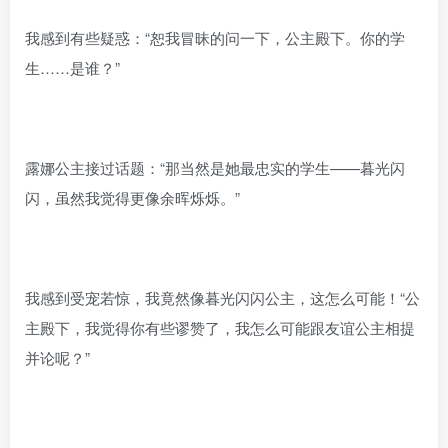
我感到有些疑惑：“恕我冒昧的问一下，公主殿下。你的学
生……是谁？”
露娜公主接过话题：“那当然是她最忠实的学生——暮光闪
闪，虽然我觉得更像余晖烁烁。”
我感到受宠若惊，我竟然像暮光闪闪公主，这怎么可能！“公
主殿下，我觉得你有些谬赞了，我怎么可能跟友谊公主相提
并论呢？”