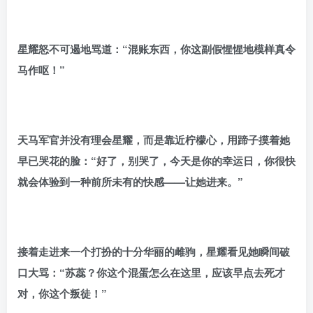
星耀怒不可遏地骂道：“混账东西，你这副假惺惺地模样真令
马作呕！”
天马军官并没有理会星耀，而是靠近柠檬心，用蹄子摸着她
早已哭花的脸：“好了，别哭了，今天是你的幸运日，你很快
就会体验到一种前所未有的快感——让她进来。”
接着走进来一个打扮的十分华丽的雌驹，星耀看见她瞬间破
口大骂：“苏蕊？你这个混蛋怎么在这里，应该早点去死才
对，你这个叛徒！”