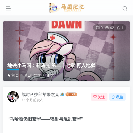
0
42
1
地铁小马国：新曙光 第二十七章 再入地狱
首页
MLP 文学
正文
战时科技部苹果杰克
关注
私信
11个月前发布
“马哈顿仍旧繁华——辐射与混乱繁华”