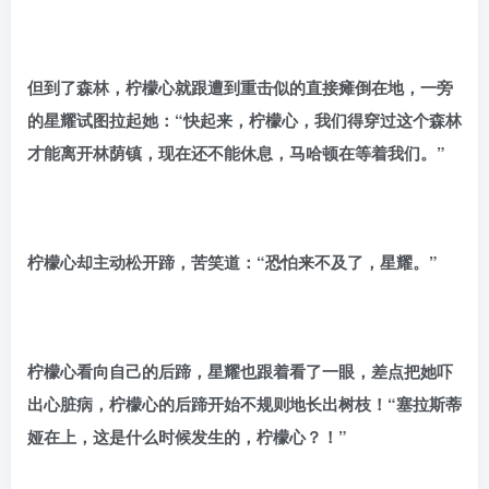
但到了森林，柠檬心就跟遭到重击似的直接瘫倒在地，一旁
的星耀试图拉起她：“快起来，柠檬心，我们得穿过这个森林
才能离开林荫镇，现在还不能休息，马哈顿在等着我们。”
柠檬心却主动松开蹄，苦笑道：“恐怕来不及了，星耀。”
柠檬心看向自己的后蹄，星耀也跟着看了一眼，差点把她吓
出心脏病，柠檬心的后蹄开始不规则地长出树枝！“塞拉斯蒂
娅在上，这是什么时候发生的，柠檬心？！”