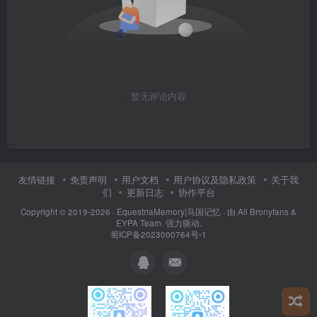
暂无评论内容
友情链接
免责声明
用户文档
用户协议及隐私政策
关于我
们
更新日志
协作平台
Copyright © 2019-2026 ·
EquestriaMemory|马国记忆
· 由
All Bronyfans &
EYPA Team.
强力驱动.
蜀ICP备2023000764号-1