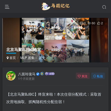
0
60
2
北京马聚BJBC终宣
首页
MLP 图集
正文
八面玲珑马
关注
私信
1个月前更新
【北京马聚BJBC】终宣来啦！本次住宿分配模式：采取首
次营地抽取、抓阄随机性分配住宿！