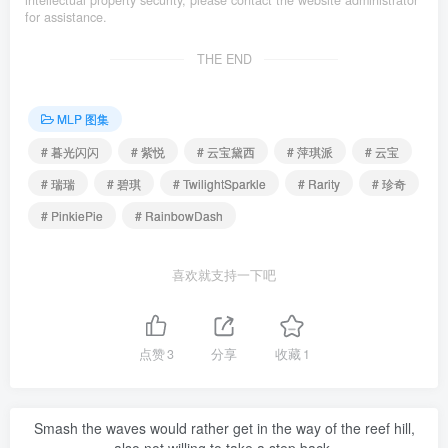
for assistance.
THE END
MLP 图集
# 暮光闪闪
# 紫悦
# 云宝黛西
# 萍琪派
# 云宝
# 瑞瑞
# 碧琪
# TwilightSparkle
# Rarity
# 珍奇
# PinkiePie
# RainbowDash
喜欢就支持一下吧
点赞
3
分享
收藏
1
Smash the waves would rather get in the way of the reef hill,
also not willing to take a step back.