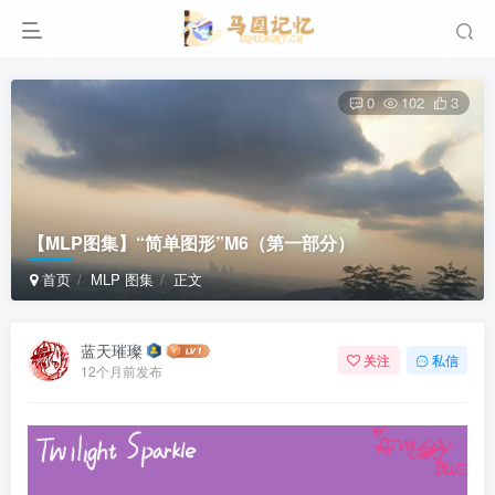
0
102
3
【MLP图集】“简单图形”M6（第一部分）
首页
MLP 图集
正文
蓝天璀璨
关注
私信
12个月前发布