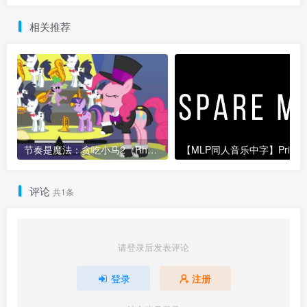
相关推荐
节奏是魔法：贪吃小马2（Rhythm is Magic Peckish Pony 2）
【MLP同人音乐中
评论
共1条
请登录后发表评论
登录
注册