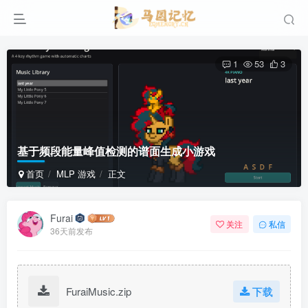
1
53
3
基于频段能量峰值检测的谱面生成小游戏
首页
MLP 游戏
正文
Furai
关注
私信
36天前发布
FuraiMusic.zip
下载