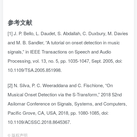
参考文献
[1] J. P. Bello, L. Daudet, S. Abdallah, C. Duxbury, M. Davies
and M. B. Sandler, “A tutorial on onset detection in music
signals,” in IEEE Transactions on Speech and Audio
Processing, vol. 13, no. 5, pp. 1035-1047, Sept. 2005, doi:
10.1109/TSA.2005.851998.
[2] N. Silva, P. C. Weeraddana and C. Fischione, “On
Musical Onset Detection via the S-Transform,” 2018 52nd
Asilomar Conference on Signals, Systems, and Computers,
Pacific Grove, CA, USA, 2018, pp. 1080-1085, doi:
10.1109/ACSSC.2018.8645367.
©
版权声明