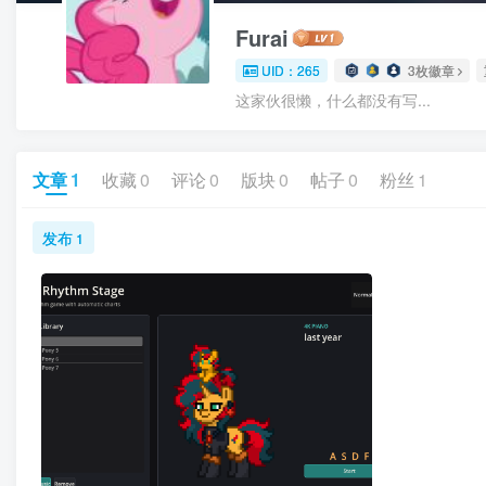
Furai
UID：265
3枚徽章
这家伙很懒，什么都没有写...
文章
1
收藏
0
评论
0
版块
0
帖子
0
粉丝
1
发布
1