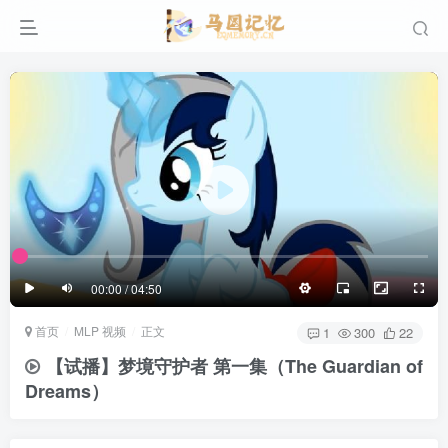
滚动
顶部
底部
防止弹幕重叠
同步视频速度
100%
3/4
1/4
半屏
3/4
满屏
滚动
顶部
底部
25px
适中
00:00 / 04:50
极慢
适中
极快
首页
MLP 视频
正文
发送
1
300
22
【试播】梦境守护者 第一集（The Guardian of
Dreams）