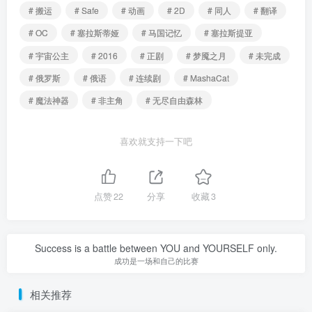
# 搬运
# Safe
# 动画
# 2D
# 同人
# 翻译
# OC
# 塞拉斯蒂娅
# 马国记忆
# 塞拉斯提亚
# 宇宙公主
# 2016
# 正剧
# 梦魇之月
# 未完成
# 俄罗斯
# 俄语
# 连续剧
# MashaCat
# 魔法神器
# 非主角
# 无尽自由森林
喜欢就支持一下吧
点赞
22
分享
收藏
3
Success is a battle between YOU and YOURSELF only.
成功是一场和自己的比赛
相关推荐