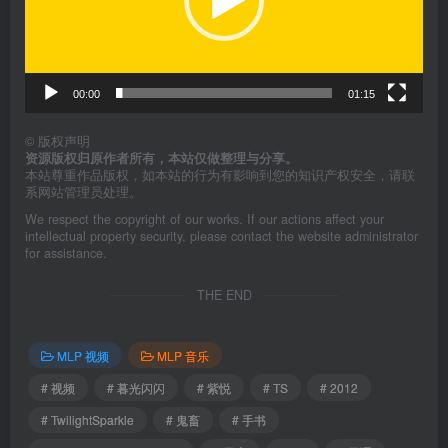
器
00:00
01:15
©
版权声明
资源版权归原作者所有，本站仅做整理与分享。
本站尊重作品版权，如本站的行为有影响到您的知识产权安全，请联
系网站管理员处理。
We respect the copyright of our works. If our actions affect your
intellectual property security, please contact the website administrator
for assistance.
THE END
MLP 视频
MLP 音乐
# 视频
# 暮光闪闪
# 紫悦
# TS
# 2012
# TwilightSparkle
# 鬼畜
# 手书