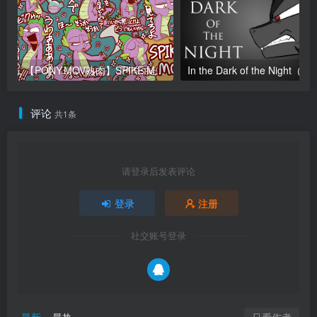
【PONY.MOV熟肉】SPIKE.MOV
In the Dark of the Nigh
评论
共1条
请登录后发表评论
登录
注册
社交账号登录
只看作者