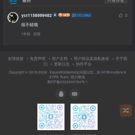
最新
最热
yct1158999482
0
UID:2662
很不错哦
1年前
回复
友情链接
免责声明
用户文档
用户协议及隐私政策
关于我
们
更新日志
协作平台
Copyright © 2019-2026 ·
EquestriaMemory|马国记忆
· 由
All Bronyfans &
EYPA Team.
强力驱动.
蜀ICP备2023000764号-1