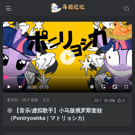
滚动
顶部
底部
防止弹幕重叠
同步视频速度
100%
3/4
1/4
半屏
3/4
满屏
滚动
顶部
底部
25px
适中
00:00 / 01:15
极慢
适中
极快
首页
MLP 视频
正文
发送
1
286
3
【音乐/虚拟歌手】小马版俄罗斯套娃
（Poniryoshka | マトリョシカ)