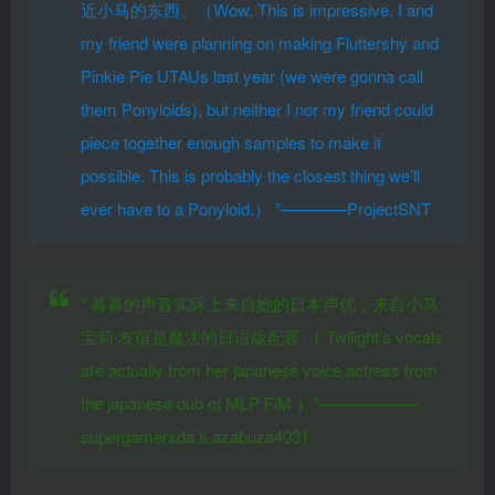
近小马的东西。（Wow. This is impressive. I and
my friend were planning on making Fluttershy and
Pinkie Pie UTAUs last year (we were gonna call
them Ponyloids), but neither I nor my friend could
piece together enough samples to make it
possible. This is probably the closest thing we’ll
ever have to a Ponyloid.）
”————ProjectSNT
“
暮暮的声音实际上来自她的日本声优，来自小马
宝莉·友谊是魔法的日语版配音
（
Twilight’s vocals
are actually from her japanese voice actress from
the japanese dub of MLP FiM
）”——————
supergamerxda.k.azabuza4031