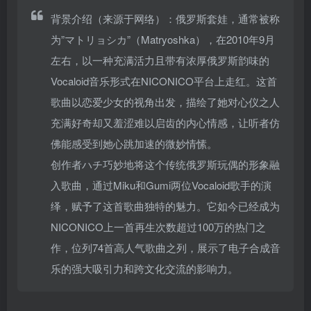
背景介绍（来源于网络）：俄罗斯套娃，通常被称
为”マトリョシカ”（Matryoshka），在2010年9月
左右，以一种充满活力且带有浓厚俄罗斯韵味的
Vocaloid音乐形式在NICONICO平台上走红。这首
歌曲以恋爱少女的视角出发，描绘了她对心仪之人
充满好奇却又羞涩难以启齿的内心情感，让听者仿
佛能感受到她心跳加速的微妙情愫。
创作者ハチ巧妙地将这个传统俄罗斯玩偶的形象融
入歌曲，通过Miku和Gumi两位Vocaloid歌手的演
绎，赋予了这首歌曲独特的魅力。它如今已经成为
NICONICO上一首再生次数超过100万的热门之
作，位列74首高人气歌曲之列，展示了电子合成音
乐的强大吸引力和跨文化交流的影响力。