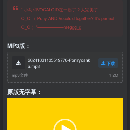
“
小马和VOCALOID在一起了？太完美了
O_O
（
Pony AND Vocaloid together? It’s perfect
O_O
）”——————meggg_g
MP3版：
20241031105519770-Poniryoshk
下载
a.mp3
mp3文件
1.2M
原版无字幕：
视
频
播
放