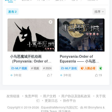
发布
排序
2
小马恶魔城开机动画
Ponyvania:Order of
（Ponyvania: Order of
Equestria —— 小马恶魔
Equestria Intro）
城
MLP 视频
# 视频
# 2024
# 2013
MLP 游戏
入圈必看
马国记
3年前
3年前
7
19
友情链接
免责声明
用户文档
用户协议及隐私政策
关于我
们
更新日志
协作平台
Copyright © 2019-2026 ·
EquestriaMemory|马国记忆
· 由
All Bronyfans &
EYPA Team.
强力驱动.