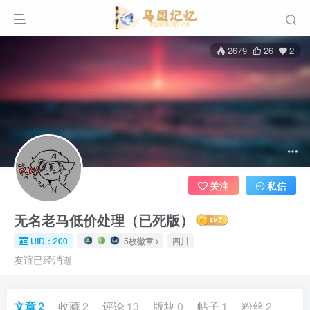
2679
26
2
关注
私信
无名老马低价处理（已死版）
UID：200
5枚徽章
四川
友谊已经消逝
文章
2
收藏
2
评论
13
版块
0
帖子
1
粉丝
2