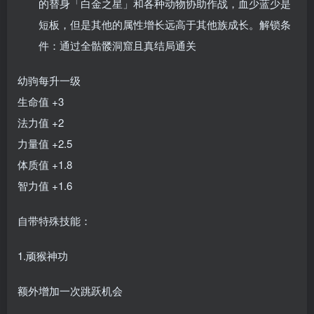
的替身「白金之星」和各种动物协助作战，血少蓝少是
短板，但是其他的属性增长远高于其他族成长。解锁条
件：通过全骷髅洞窟且真结局通关
幼驹每升一级
生命值 +3
法力值 +2
力量值 +2.5
体质值 +1.8
智力值 +1.6
自带特殊技能：
1.顽猴神功
额外增加一次跳跃机会