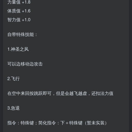
力量值 +1.8
体质值 +1.6
智力值 +1.0
自带特殊技能：
1.神圣之风
可以边移动边攻击
2.飞行
在空中来回按跳跃即可，但是会越飞越虚，还扣法力值
3.急退
指令：特殊键；简化指令：下＋特殊键（暂未实装）