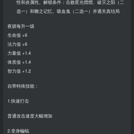
性和炎属性。解锁条件：击败星光熠熠、破灭之阳（二
选一）和鞭之记忆、吸血鬼（二选一）并通关真结局
夜骐每升一级
生命值 +6
法力值 +6
力量值 +1.4
体质值 +1.4
智力值 +1.2
自带特殊技能：
1.快速打击
普通攻击速度大幅增加
2.变身蝙蝠