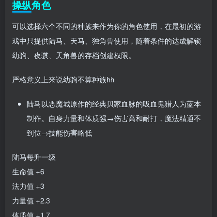
操纵角色
可以选择六个不同的种族来作为你的角色使用，在最初的游
戏中只提供陆马、天马、独角兽使用，随着条件的达成解锁
幼驹、夜骐、天角兽的存档创建权限。
严格意义上来说幼驹不算种族hh
陆马以恶魔城原作的经典贝家血脉的吸血鬼猎人为蓝本
制作。自身力量和体质强→伤害高和耐打，魔法精通不
到位→技能伤害略低
陆马每升一级
生命值 +6
法力值 +3
力量值 +2.3
体质值 +1.7