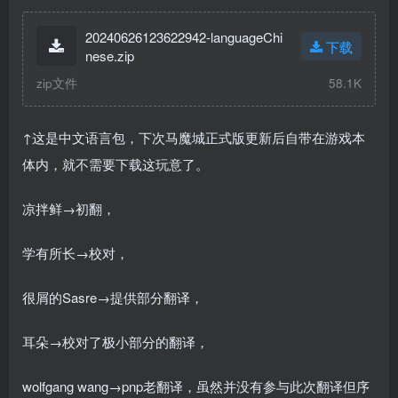
20240626123622942-languageChi
下载
nese.zip
zip文件
58.1K
↑这是中文语言包，下次马魔城正式版更新后自带在游戏本
体内，就不需要下载这玩意了。
凉拌鲜→初翻，
学有所长→校对，
很屑的Sasre→提供部分翻译，
耳朵→校对了极小部分的翻译，
wolfgang wang→pnp老翻译，虽然并没有参与此次翻译但序