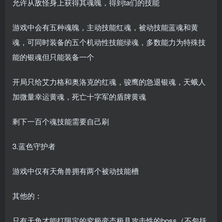
允许从敌怪身上获得其魂魄，得到ta们的技能
游戏中会有五种魂魄，主动技能红魂，被动技能蓝魂和黄
魂，可同时装备的五个机动性技能绿魂，多数能力为特殊技
能的银魂但只能装备一个
开局只给艾力格和奥洛克的红魂，骏鹰的急退银魂，天蛾人
加微量幸运黄魂，死亡十字军的盾牌黄魂
剩下一百个魂技能需要自己刷
3.蓝色守护者
游戏中仅有天角兽拥有两个被动技能槽
其他的：
只有天角才能打限定的究极变态极具攻击性的boss（不包括