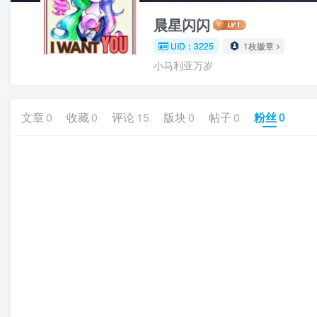
晨星闪闪
UID：3225
1枚徽章
小马利亚万岁
文章
0
收藏
0
评论
15
版块
0
帖子
0
粉丝
0