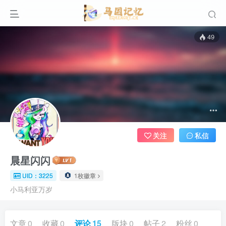
49
关注
私信
晨星闪闪
UID：3225
1枚徽章
小马利亚万岁
文章
0
收藏
0
评论
15
版块
0
帖子
2
粉丝
0