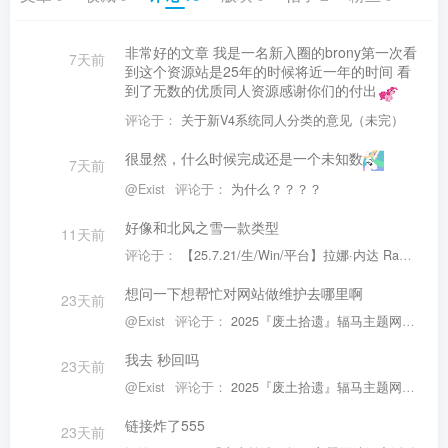
非常好的文章 我是一名新入圈的brony第一次看
7天前
到这个资源站是25年的时候将近一年的时间 看
到了无数的优质同人资源感谢你们的付出
评论于：
关于新V4系统同人分类的意见（未完）
很显然，什么时候完成还是一个未知数
7天前
@Exist
评论于：
为什么？？？？
好像和北风之雪一款类型
11天前
评论于：
【25.7.21/生/Win/平台】拉娜·内达 Rana Neida
想问一下想帮忙对网站做维护去哪里啊
23天前
@Exist
评论于：
2025『废土拾遗』辐马主题网站解密活动
我去 秒回吗
23天前
@Exist
评论于：
2025『废土拾遗』辐马主题网站解密活动
链接炸了555
23天前