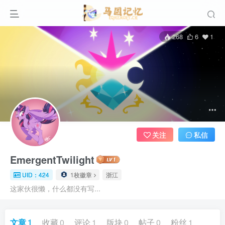
268
6
1
关注
私信
EmergentTwilight
UID：424
1枚徽章
浙江
这家伙很懒，什么都没有写...
文章
1
收藏
0
评论
1
版块
0
帖子
0
粉丝
1