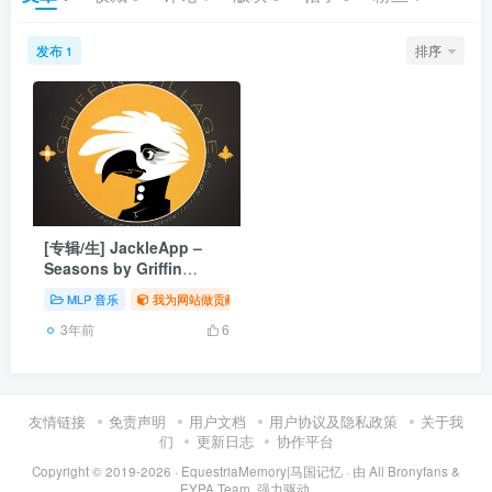
发布
排序
1
[专辑/生] JackleApp –
Seasons by Griffin
Village
MLP 音乐
我为网站做贡献
# 搬运
# Safe
# 动画
3年前
6
友情链接
免责声明
用户文档
用户协议及隐私政策
关于我
们
更新日志
协作平台
Copyright © 2019-2026 ·
EquestriaMemory|马国记忆
· 由
All Bronyfans &
EYPA Team.
强力驱动.