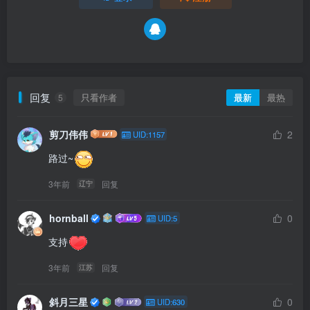
回复
只看作者
最新
最热
5
剪刀伟伟
2
UID:1157
路过~
3年前
回复
辽宁
hornball
0
UID:5
支持
3年前
回复
江苏
斜月三星
0
UID:630