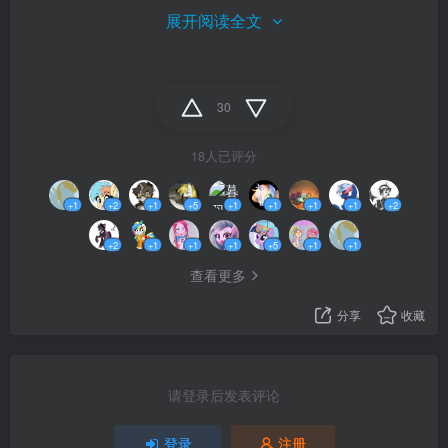
展开阅读全文
ETV小马国电视台
30
2023年10月23日
18人已评分
（头图链接，需上网工具：
+1
+2
+1
+5
+1
+1
+1
+1
+2
https://www.pixiv.net/artworks/34398796）
+2
+1
+1
+1
+5
+1
+1
查看更多
分享
收藏
请登录后发表评论
登录
注册