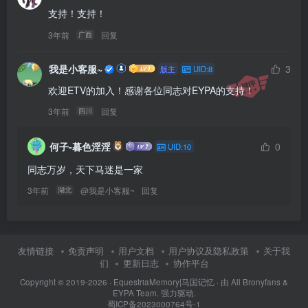
支持！支持！
3年前
回复
广西
我是小客服~
3
版主
UID:8
欢迎ETV的加入！感谢各位同志对EYPA的支持！
3年前
回复
四川
何子-暮色淫淫
0
UID:10
同志万岁，天下马迷是一家
3年前
@
我是小客服~
回复
湖北
友情链接
免责声明
用户文档
用户协议及隐私政策
关于我
们
更新日志
协作平台
Copyright © 2019-2026 ·
EquestriaMemory|马国记忆
· 由
All Bronyfans &
EYPA Team.
强力驱动.
蜀ICP备2023000764号-1