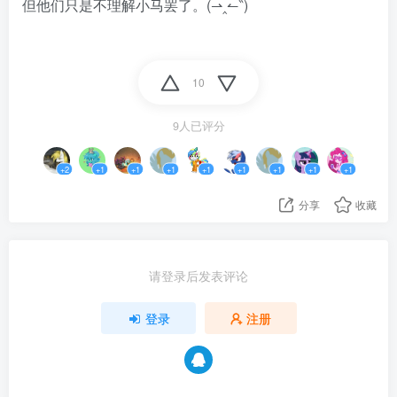
但他们只是不理解小马罢了。(⇀‸↼‶)
10
9人已评分
+2
+1
+1
+1
+1
+1
+1
+1
+1
分享
收藏
请登录后发表评论
登录
注册