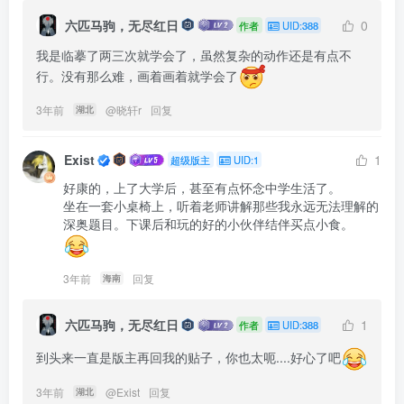
六匹马驹，无尽红日
0
作者
UID:388
我是临摹了两三次就学会了，虽然复杂的动作还是有点不
行。没有那么难，画着画着就学会了
3年前
@
晓轩r
回复
湖北
Exist
1
超级版主
UID:1
好康的，上了大学后，甚至有点怀念中学生活了。

坐在一套小桌椅上，听着老师讲解那些我永远无法理解的
深奥题目。下课后和玩的好的小伙伴结伴买点小食。 
3年前
回复
海南
六匹马驹，无尽红日
1
作者
UID:388
到头来一直是版主再回我的贴子，你也太呃....好心了吧
3年前
@
Exist
回复
湖北