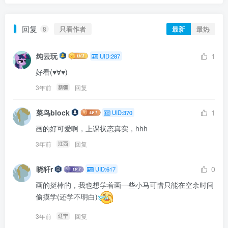
回复
只看作者
最新
最热
8
纯云玩
1
UID:287
好看(♥∀♥)
3年前
回复
新疆
菜鸟block
1
UID:370
画的好可爱啊，上课状态真实，hhh
3年前
回复
江西
晓轩r
0
UID:617
画的挺棒的，我也想学着画一些小马可惜只能在空余时间
偷摸学(还学不明白)
3年前
回复
辽宁