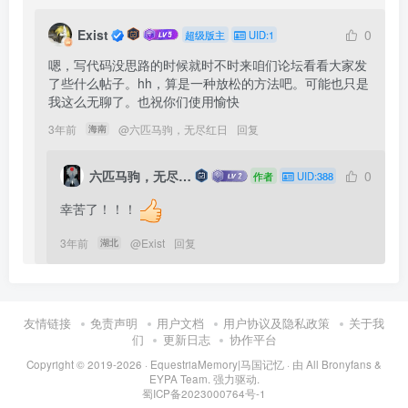
Exist
0
超级版主
UID:1
嗯，写代码没思路的时候就时不时来咱们论坛看看大家发
了些什么帖子。hh，算是一种放松的方法吧。可能也只是
我这么无聊了。也祝你们使用愉快
3年前
@
六匹马驹，无尽红日
回复
海南
六匹马驹，无尽红日
0
作者
UID:388
幸苦了！！！
3年前
@
Exist
回复
湖北
友情链接
免责声明
用户文档
用户协议及隐私政策
关于我
们
更新日志
协作平台
Copyright © 2019-2026 ·
EquestriaMemory|马国记忆
· 由
All Bronyfans &
EYPA Team.
强力驱动.
蜀ICP备2023000764号-1