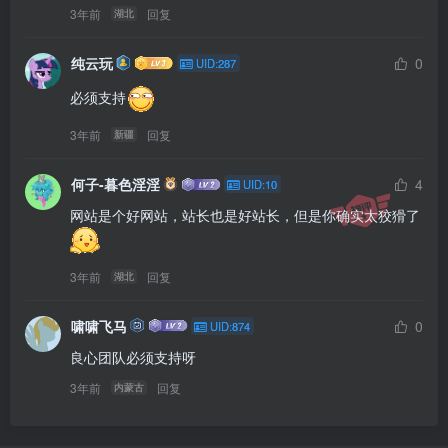
3年前
回复
湖北
纯云玩
0
UID:287
必须支持
3年前
回复
新疆
何子-暮色淫淫
4
UID:10
网站是个好网站，站长也是好站长，但是你确实太狡猾了
3年前
回复
湖北
啸啸飞马
0
UID:874
良心团队必须支持呀
3年前
回复
内蒙古