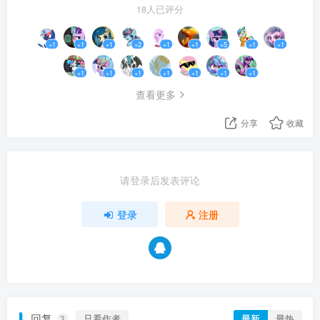
18人已评分
+1
+1
+1
+2
+1
+1
+5
+1
+1
+1
+1
+1
+1
+1
+1
+1
查看更多
分享
收藏
请登录后发表评论
登录
注册
回复
只看作者
最新
最热
3