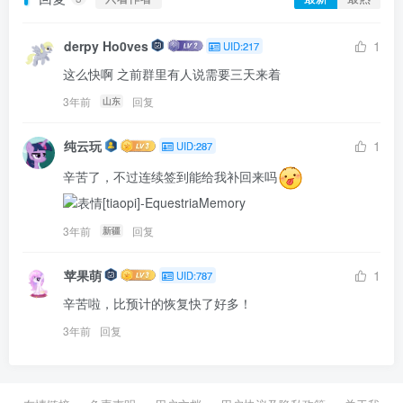
derpy Ho0ves
1
UID:217
这么快啊 之前群里有人说需要三天来着
3年前
回复
山东
纯云玩
1
UID:287
辛苦了，不过连续签到能给我补回来吗
3年前
回复
新疆
苹果萌
1
UID:787
辛苦啦，比预计的恢复快了好多！
3年前
回复