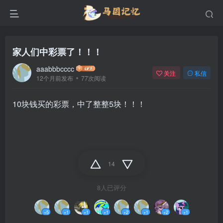
家人们中彩票了！！！
aaabbbcccc
关注
私信
12个月前发布
77次阅读
10块钱买的彩票，中了整整5块！！！
14
8人已评分
+5
+1
+1
+1
+2
+1
+2
+1