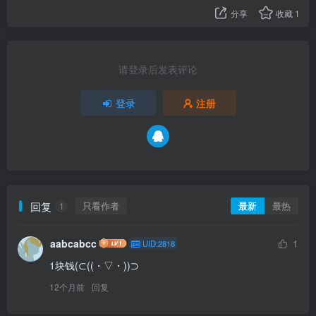
分享
收藏
1
请登录后发表评论
登录
注册
回复
只看作者
最新
最热
1
aabcabcc
1
UID:2818
1块钱(⊂((・▽・))⊃
12个月前
回复