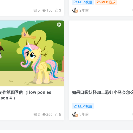
MLP 视频
MLP 音乐
2年前
5
156
3
作第四季的（How ponies
如果口袋妖怪加上彩虹小马会怎
ason 4 ）
MLP 视频
3年前
2
255
5