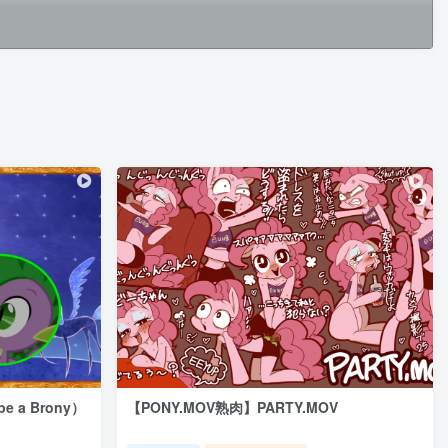
 a Brony）
【PONY.MOV熟肉】PARTY.MOV