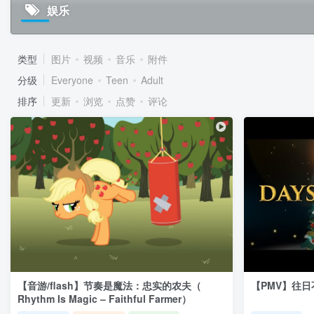
娱乐
类型
图片
视频
音乐
附件
分级
Everyone
Teen
Adult
排序
更新
浏览
点赞
评论
【音游/flash】节奏是魔法：忠实的农夫（
【PMV】往日不
Rhythm Is Magic – Faithful Farmer）