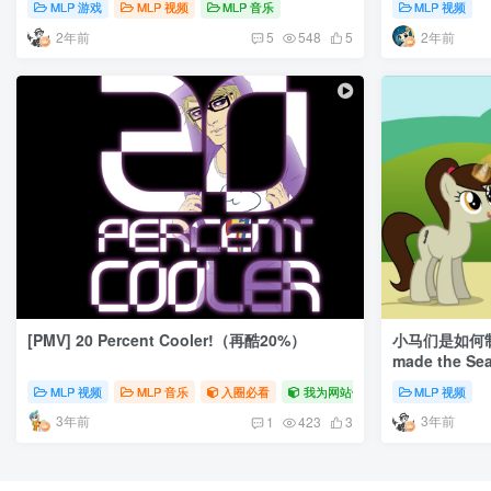
MLP 游戏
MLP 视频
MLP 音乐
MLP 视频
2年前
2年前
5
548
5
[PMV] 20 Percent Cooler!（再酷20%）
小马们是如何制
made the Se
MLP 视频
MLP 音乐
入圈必看
我为网站做贡献
MLP 视频
3年前
3年前
1
423
3