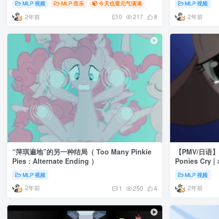
MLP 视频
MLP 音乐
今天也要元气满满
MLP 视频
2年前
2年前
0
217
8
“萍琪遍地”的另一种结局（ Too Many Pinkie
【PMV/日语】
Pies : Alternate Ending ）
Ponies Cr
MLP 视频
MLP 视频
2年前
2年前
1
250
4