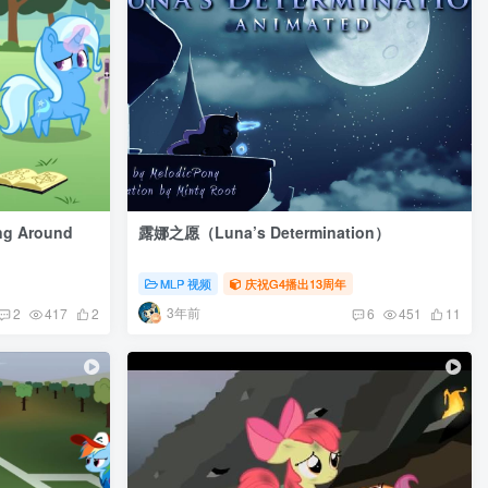
 Around
露娜之愿（Luna’s Determination）
MLP 视频
庆祝G4播出13周年
3年前
2
417
2
6
451
11