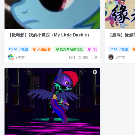
【微电影】我的小黛西（My Little Dashie）
【脑洞】缘起前尘（
MLP 视频
入圈必看
我为网站做贡献
马国记忆
MLP 视频
3年前
3年前
4
486
9