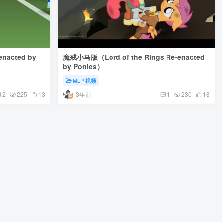
acted by
魔戒小马版（Lord of the Rings Re-enacted
by Ponies）
MLP 视频
3年前
2
225
13
1
230
18