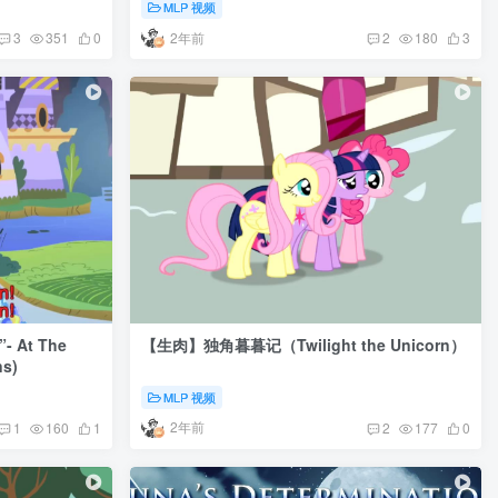
MLP 视频
2年前
3
351
0
2
180
3
 At The
【生肉】独角暮暮记（Twilight the Unicorn）
ns)
MLP 视频
2年前
1
160
1
2
177
0