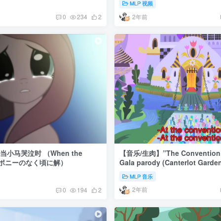
MLP 视频
2年前
0
234
2
当小马哭泣时 （When the
【音乐/生肉】”The Convention”-
y | ポニーのなく頃に解）
Gala parody (Canterlot Garde
MLP 音乐
2年前
0
194
2