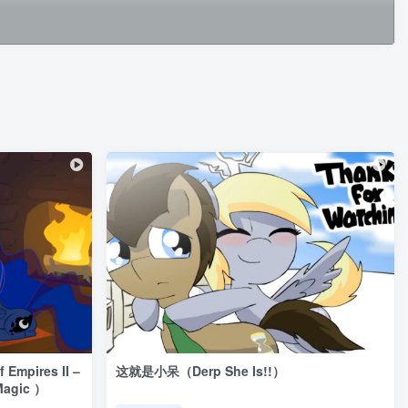
pires II –
这就是小呆（Derp She Is!!）
 Magic ）