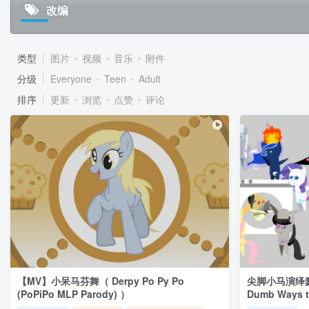
改编
类型
图片
视频
音乐
附件
分级
Everyone
Teen
Adult
排序
更新
浏览
点赞
评论
【MV】小呆马芬舞（ Derpy Po Py Po
尖脚小马演绎蠢蠢
(PoPiPo MLP Parody) ）
Dumb Ways t