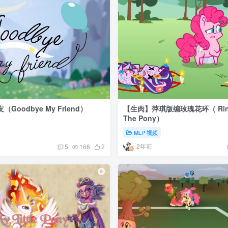
oodbye My Friend）
【生肉】萍琪版编玫瑰花环（ Ring
The Pony）
MLP 视频
2年前
5
166
2