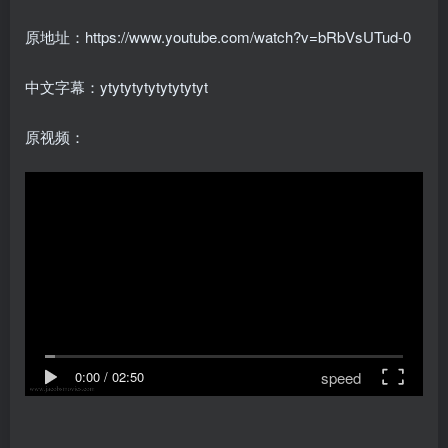
原地址：https://www.youtube.com/watch?v=bRbVsUTud-0
中文字幕：ytytytytytytytytyt
原视频：
speed
0:00
/
02:50