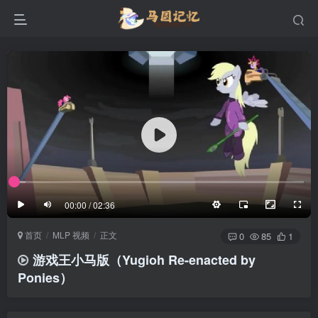
滚动
顶部
底部
防止弹幕重叠
同步视频速度
100%
3/4
1/4
半屏
3/4
满屏
滚动
顶部
底部
25px
适中
00:00 / 02:36
极慢
适中
极快
首页
MLP 视频
正文
发送
0
85
1
游戏王小马版（Yugioh Re-enacted by
Ponies）