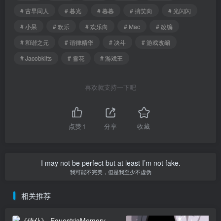
# 古早同人
# 暮光
# 暮暮
# 搞笑向
# 光闪闪
# 小呆
# 欢乐
# 欢乐向
# Mac
# 改编
# 和谐之元
# 谐律精华
# 决斗
# 游戏改编
# Jacobkitts
# 雪花
# 游戏王
喜欢就支持一下吧
点赞
1
分享
收藏
I may not be perfect but at least I’m not fake.
我可能不完美，但是我至少不虚伪
相关推荐