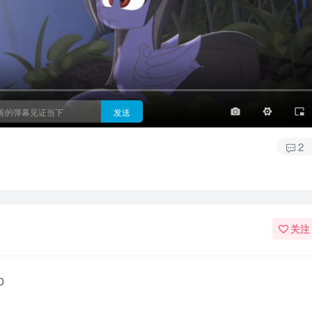
3/4
半屏
3/4
满屏
顶部
底部
25px
适中
适中
极快
发送
2
关注
0