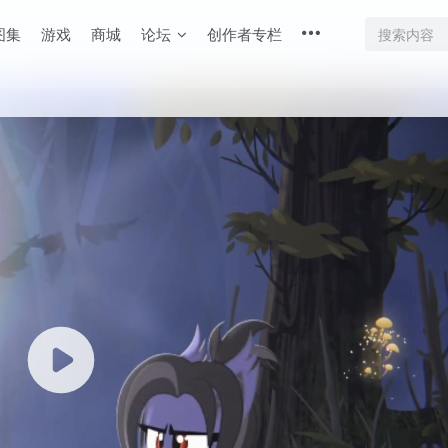
图集
游戏
商城
论坛
创作者专栏
底部
幕重叠
同步视频速度
100%