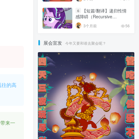
【短篇/翻译】递归性情
6
感障碍（Recursive
Affection Disorder）
3个月前
56
展会宣发
今年又要和谁去聚会呢？
既往的高
子带来一