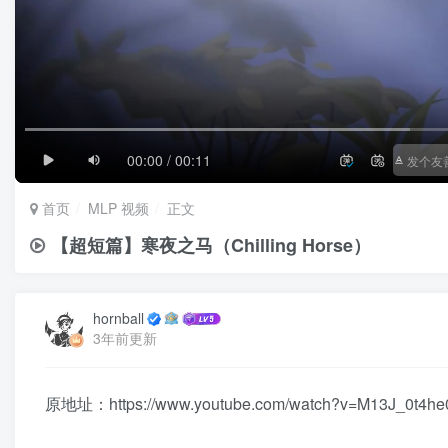
1/4
滚动
极慢
00:00 / 00:11
首页
MLP 视频
正文
【超短篇】寒夜之马（Chilling Horse）
hornball
3年前更新
原地址：https://www.youtube.com/watch?v=M13J_0t4he