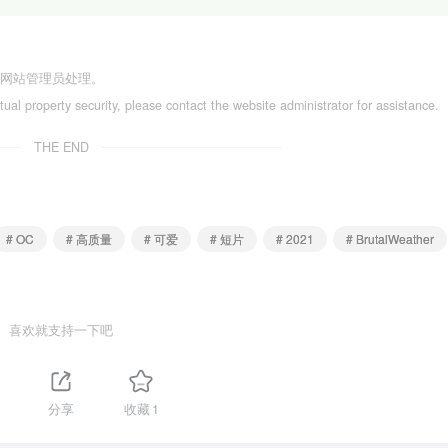
系网站管理员处理。
ctual property security, please contact the website administrator for assistance.
THE END
# OC
# 高质量
# 可爱
# 短片
# 2021
# BrutalWeather
喜欢就支持一下吧
分享
收藏
1