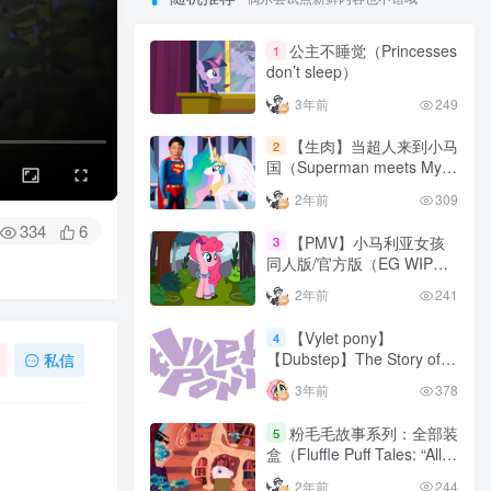
公主不睡觉（Princesses
1
don’t sleep）
3年前
249
【生肉】当超人来到小马
2
国（Superman meets My
Little Pony）
2年前
309
334
6
【PMV】小马利亚女孩
3
同人版/官方版（EG WIP
California Girls | Equestria
2年前
241
Girls）
【Vylet pony】
4
【Dubstep】The Story of
私信
DJ Goober
3年前
378
粉毛毛故事系列：全部装
5
盒（Fluffle Puff Tales: “All
Boxed Up”）
2年前
244