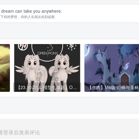
a dream can take you anywhere.
写下你的梦想，你的人生就从此刻起航
【东方小马国 / Vol.2】连奏 | Legato
【23.10.2/SL/模型生成器】Open Pony（Second Life外链）
请登录后发表评论