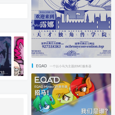
EQAD
一个以小马为主题的MC服务器
【生肉】M6版“巨蟒与圣杯”结局（Monty Python and the Elements of Harmony ）
【我的鬼畜小马】PARTY.MOV
Are you CrAzY? | MLP 