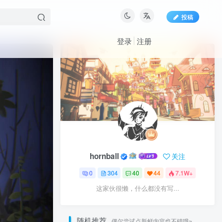
投稿
登录
注册
hornball
关注
0
304
40
44
7.1W+
这家伙很懒，什么都没有写...
随机推荐
偶尔尝试点新鲜内容也不错哦~