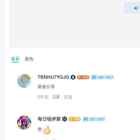
最新
最热
TBNHU7YGJG
UID:1957
谢谢分享
2年前
回复
江苏
每日锐评家
UID:1507
赞