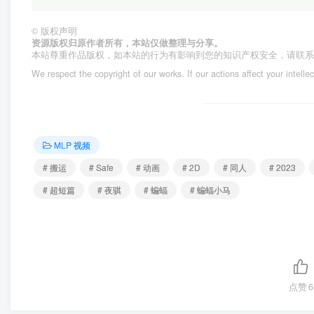
©
版权声明
资源版权归原作者所有，本站仅做整理与分享。
本站尊重作品版权，如本站的行为有影响到您的知识产权安全，请联
We respect the copyright of our works. If our actions affect your intelle
MLP 视频
# 搬运
# Safe
# 动画
# 2D
# 同人
# 2023
# 超短篇
# 夜骐
# 蝙蝠
# 蝙蝠小马
点赞
6