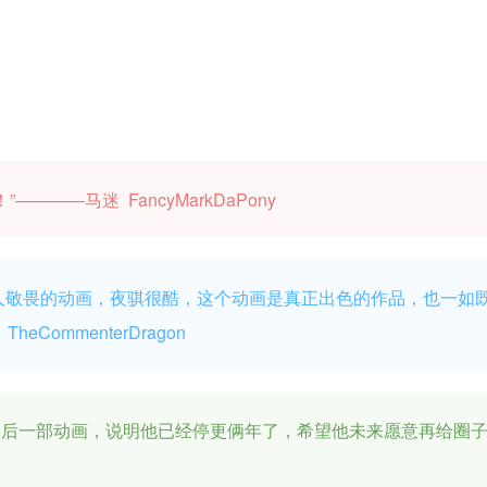
——马迷 FancyMarkDaPony
人敬畏的动画，夜骐很酷，这个动画是真正出色的作品，也一如
heCommenterDragon
er发布的最后一部动画，说明他已经停更俩年了，希望他未来愿意再给圈