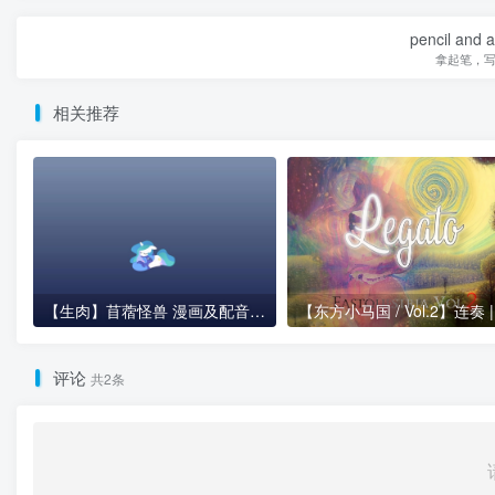
pencil and 
拿起笔，
相关推荐
【生肉】苜蓿怪兽 漫画及配音（Alfalfa Monster; Comic Dub）
评论
共2条