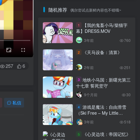
随机推荐
偶尔尝试点新鲜内容也不错哦~
【我的鬼畜小马/柴猫字
1
幕】DRESS.MOV
3年前
760
《天马设备：清算》
2
257
6
2年前
251
地铁小马国：新曙光第三
3
十七章 誓死坚守
9个月前
30
私信
游戏是魔法：自由滑雪
4
（Ski Free – My Little
Classics, Gaming is
3年前
518
Magic）
《心灵边境：帝国记忆》
5