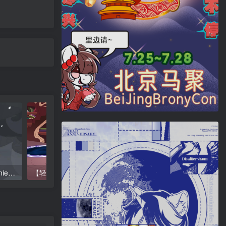
小马之神（The God of Ponies）
【轻微性暗示/动画】进…进去了？！