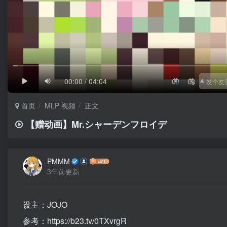
1/4
滚动
极慢
00:00 / 04:04
首页
MLP 视频
正文
【赠动画】Mr.シャーデンフロイデ
PMMM
3年前更新
设主：JOJO
参考：https://b23.tv/0TXvrgR