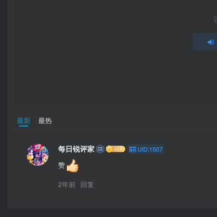
最新
最热
每日锐评家
UID:1507
赞
2年前
回复