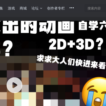
集
游戏
商城
论坛
创作者专栏
底部
幕重叠
同步视频速度
100%