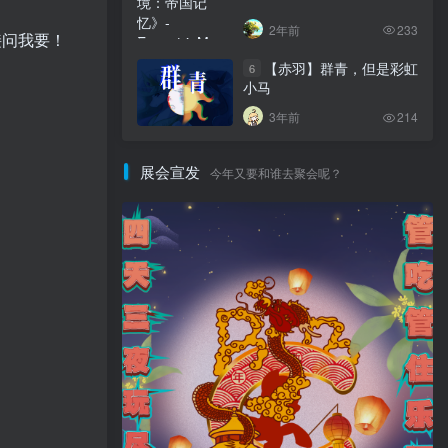
2年前
233
接问我要！
【赤羽】群青，但是彩虹
6
小马
3年前
214
展会宣发
今年又要和谁去聚会呢？