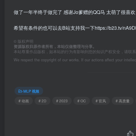
做了一年半终于做完了 感谢Jo爹赠的QQ马 太萌了很
希望有条件的也可以去B站支持我一下https://b23.tv/nA9D
©
版权声明
资源版权归原作者所有，本站仅做整理与分享。
本站尊重作品版权，如本站的行为有影响到您的知识产权安全，请联
We respect the copyright of our works. If our actions affect your intelle
MLP 视频
# 动画
# 2D
# 2023
# OC
# 官风
# 高质量