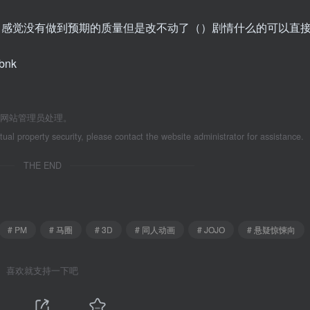
喜欢 感觉没有做到预期的质量但是改不动了（）剧情什么的可以直
bnk
系网站管理员处理。
ctual property security, please contact the website administrator for assistance.
THE END
# PM
# 马圈
# 3D
# 同人动画
# JOJO
# 悬疑惊悚向
喜欢就支持一下吧