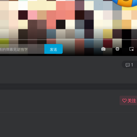
3/4
半屏
3/4
满屏
顶部
底部
25px
适中
适中
极快
发送
1
关注