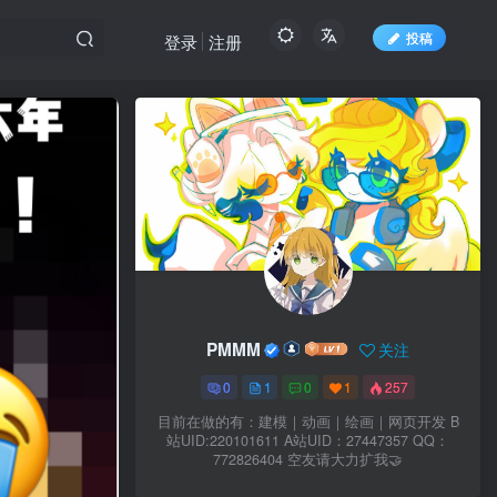
投稿
登录
注册
PMMM
关注
0
1
0
1
257
目前在做的有：建模｜动画｜绘画｜网页开发 B
站UID:220101611 A站UID：27447357 QQ：
772826404 空友请大力扩我🤝