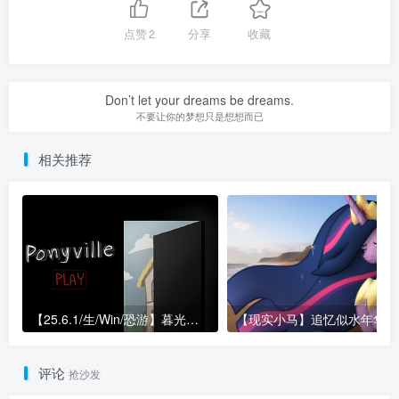
点赞
2
分享
收藏
Don’t let your dreams be dreams.
不要让你的梦想只是想想而已
相关推荐
【25.6.1/生/Win/恐游】暮光的伊甸园 Ponyville
【现
评论
抢沙发