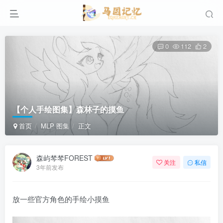
0
112
2
【个人手绘图集】森林子的摸鱼
首页
MLP 图集
正文
森屿棽棽FOREST
关注
私信
3年前发布
放一些官方角色的手绘小摸鱼