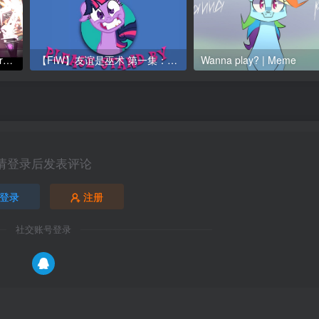
【PMV】Remembrance – Argodaemon
【FiW】友谊是巫术 第一集：害虫风波（ The Perfect Swarm）
Wanna play? | Meme
请登录后发表评论
登录
注册
社交账号登录