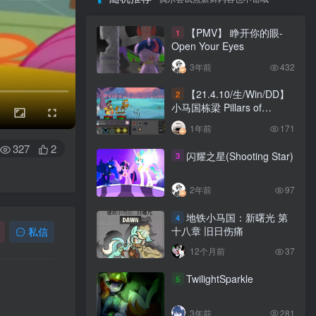
【PMV】 睁开你的眼-
1
Open Your Eyes
3年前
432
【21.4.10/生/Win/DD】
2
小马国栋梁 Pillars of
Equestria
1年前
171
327
2
闪耀之星(Shooting Star)
3
2年前
97
地铁小马国：新曙光 第
4
十八章 旧日伤痛
私信
12个月前
37
TwilightSparkle
5
3年前
281