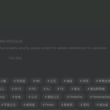
系网站管理员处理。
ctual property security, please contact the website administrator for assistance.
THE END
 小蝶
# 萍琪派
# M6
# 云宝
# 瑞瑞
# 萍琪
# 苹果杰
嘉儿
# 2013
# RD
# AJ
# FS
# 暮光
# 塞拉斯蒂娅
rity
# 珍奇
# 公主
# 紫悦公主
# PinkiePie
# RainbowDa
# 宇宙公主
# 碧琪派
# Pinkie
# 斯派克
# 系列
# 瑞尔提