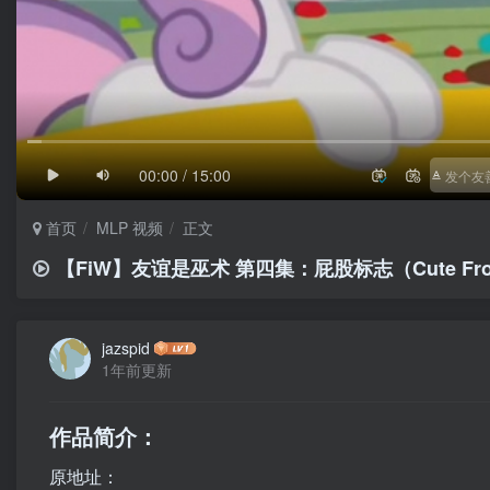
1/4
滚动
极慢
00:00 / 15:00
首页
MLP 视频
正文
【FiW】友谊是巫术 第四集：屁股标志（Cute From
jazspid
1年前更新
作品简介：
原地址：