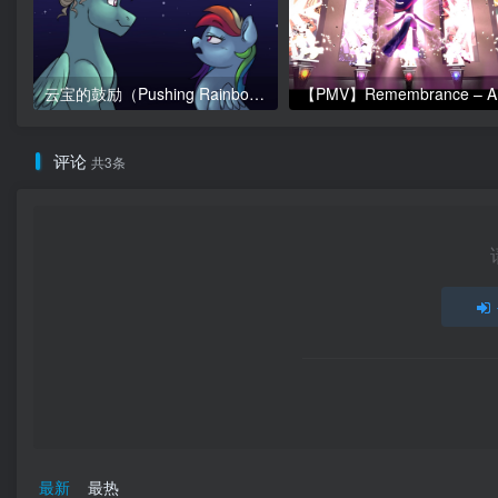
云宝的鼓励（Pushing Rainbows）
评论
共3条
最新
最热