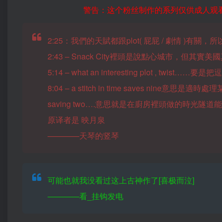
警告：这个粉丝制作的系列仅供成人观看
2:25：我們的天賦都跟plot( 屁屁 / 劇情 )有關，
2:43 – Snack City裡頭是說點心城市，但其實
5:14 – what an interesting plot , 
8:04 – a stitch in time saves nine意思是適時
saving two….意思就是在廚房裡頭做的時光隧
原译者是 映月泉
————天琴的竖琴
可能也就我没看过这上古神作了[喜极而泣]
————看_挂钩发电