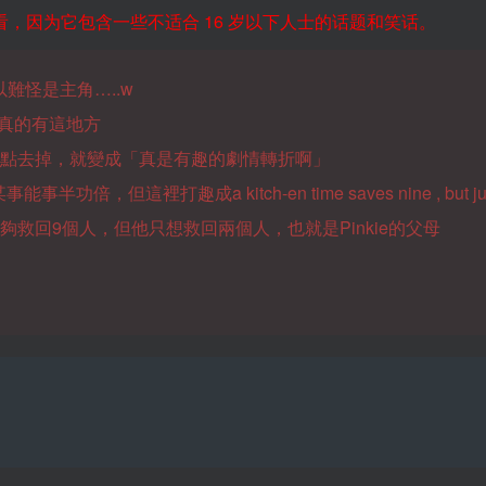
，因为它包含一些不适合 16 岁以下人士的话题和笑话。
所以難怪是主角…..w
美國真的有這地方
twist……要是把逗點去掉，就變成「真是有趣的劇情轉折啊」
處理某事能事半功倍，但這裡打趣成a kitch-en time saves nine , but ju
道能夠救回9個人，但他只想救回兩個人，也就是Pinkie的父母