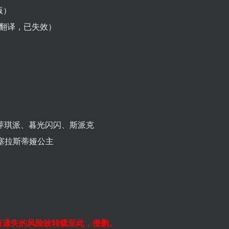
版）
翻译，已失效）
黛茜、萍琪派、暮光闪闪、斯派克
糖、塞拉斯蒂娅公主
有遗失的风险故转载至此，侵删。