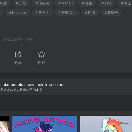
# 甜
# 天琴
# 飞板璐
# Mane6
# 糖糖
# 剪辑
# 博士
# Nicholso
# 萝卜尖
# 轻微暴力
# R16
# 车厘子
喜欢就支持一下吧
分享
收藏
o make people show their true colors.
有困难才能使人显出自己的本色