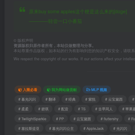
原来buy some apples这个梗是这么来的[doge]
————轻尝一口小番茄
©
版权声明
资源版权归原作者所有，本站仅做整理与分享。
本站尊重作品版权，如本站的行为有影响到您的知识产权安全，请联
We respect the copyright of our works. If our actions affect your intelle
入圈必看
我为网站做贡献
MLP 视频
# 暮光闪闪
# 翻译
# 经典
# 紫悦
# 云宝黛西
#
# 柔柔
# 碧琪
# 配音
# TS
# 古早同人
# 苹果
# TwilightSparkle
# PP
# 云宝黛茜
# fluttershy
# Ra
# 塞拉斯提亚
# 暮光闪闪公主
# AppleJack
# 光闪闪