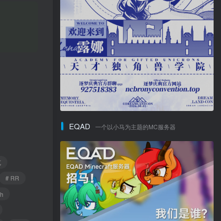
EQAD
一个以小马为主题的MC服务器
克
# RR
sh