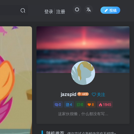
投稿
登录
注册
jazspid
关注
0
4
0
8
1945
这家伙很懒，什么都没有写...
随机推荐
偶尔尝试点新鲜内容也不错哦~