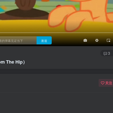
3/4
半屏
3/4
满屏
顶部
底部
25px
适中
适中
极快
发送
3
 The Hip）
关注