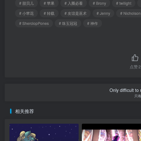
# 甜贝儿
# 苹果
# 入圈必看
# Brony
# twilight
# 小苹花
# 转载
# 友谊是巫术
# Jenny
# Nicholson
# SherclopPones
# 珠玉冠冠
# 神作
点赞
2
Only difficult t
只
相关推荐