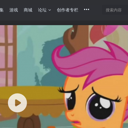
集
游戏
商城
论坛
创作者专栏
底部
幕重叠
同步视频速度
100%